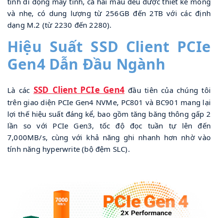
tính di động máy tính, cả hai mẫu đều được thiết kế mỏng 
và nhẹ, có dung lượng từ 256GB đến 2TB với các định 
dạng M.2 (từ 2230 đến 2280).
Hiệu Suất SSD Client PCIe 
Gen4 Dẫn Đầu Ngành
SSD Client PCIe Gen4
Là các 
 đầu tiên của chúng tôi 
trên giao diện PCIe Gen4 NVMe, PC801 và BC901 mang lại 
lợi thế hiệu suất đáng kể, bao gồm tăng băng thông gấp 2 
lần so với PCIe Gen3, tốc độ đọc tuần tự lên đến 
7,000MB/s, cùng với khả năng ghi nhanh hơn nhờ vào 
tính năng hyperwrite (bộ đệm SLC).