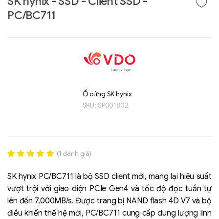
SK hynix - SSD - Client SSD -
PC/BC711
Ổ cứng SK hynix
SKU:
SP001802
Liên hệ
GIGABYTE
(
1
đánh giá)
G493-SB4 (rev.
Rated
1
5.00
AAP1)
out of 5
SK hynix PC/BC711 là bộ SSD client mới, mang lại hiệu suất
based on
vượt trội với giao diện PCIe Gen4 và tốc độ đọc tuần tự
đánh giá
lên đến 7,000MB/s. Được trang bị NAND flash 4D V7 và bộ
điều khiển thế hệ mới, PC/BC711 cung cấp dung lượng linh