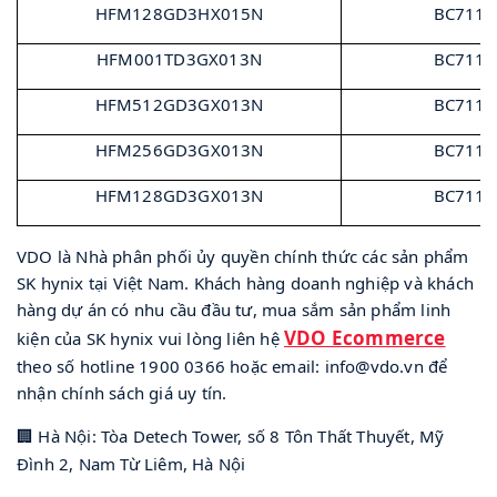
HFM128GD3HX015N
BC711
HFM001TD3GX013N
BC711
HFM512GD3GX013N
BC711
HFM256GD3GX013N
BC711
HFM128GD3GX013N
BC711
VDO là Nhà phân phối ủy quyền chính thức các sản phẩm
SK hynix tại Việt Nam. Khách hàng doanh nghiệp và khách
hàng dự án có nhu cầu đầu tư, mua sắm sản phẩm linh
VDO Ecommerce
kiện của SK hynix vui lòng liên hệ
theo số hotline 1900 0366 hoặc email:
info@vdo.vn
để
nhận chính sách giá uy tín.
Hà Nội: Tòa Detech Tower, số 8 Tôn Thất Thuyết, Mỹ
🏢
Đình 2, Nam Từ Liêm, Hà Nội