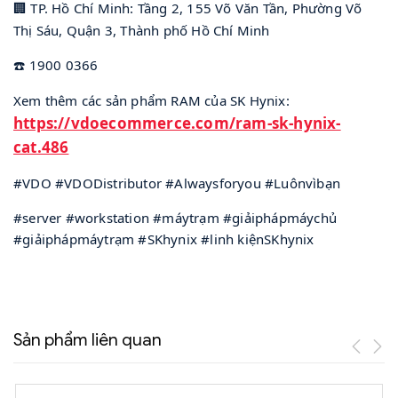
TP. Hồ Chí Minh: Tầng 2, 155 Võ Văn Tần, Phường Võ
🏢
Thị Sáu, Quận 3, Thành phố Hồ Chí Minh
️ 1900 0366
☎
Xem thêm các sản phẩm RAM của SK Hynix:
https://vdoecommerce.com/ram-sk-hynix-
cat.486
#VDO #VDODistributor #Alwaysforyou #Luônvìbạn
#server #workstation #máytrạm #giảiphápmáychủ
#giảiphápmáytrạm #SKhynix #linh kiệnSKhynix
Sản phẩm liên quan