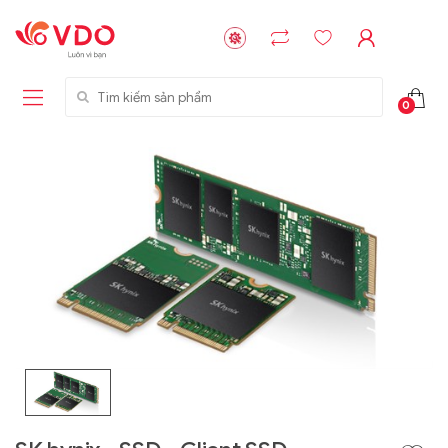
Tìm kiếm sản phẩm
0
Liên hệ
Liên hệ
NVMe™ SSD
GIGABYTE
Storage Micron -
G593-ZD1 (rev.
64GB - 15.36TB
AAX1)