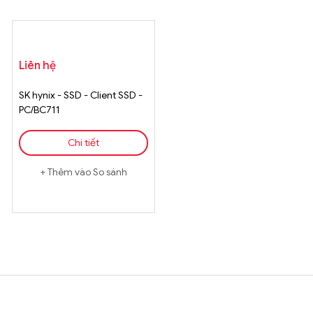
Liên hệ
SK hynix - SSD - Client SSD -
PC/BC711
Chi tiết
Thêm vào So sánh
Brands Carousel