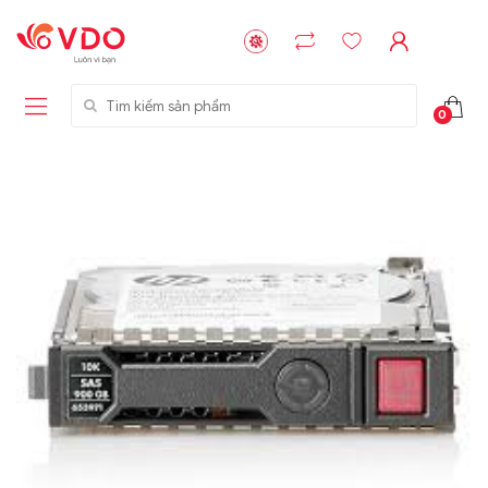
Tìm kiếm sản phẩm
0
Liên hệ
Liên hệ
NVMe™ SSD
GIGABYTE
Storage Micron -
G593-ZD1 (rev.
64GB - 15.36TB
AAX1)