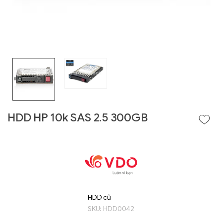
HDD HP 10k SAS 2.5 300GB
Liên hệ
GIGABYTE
G493-SB4 (rev.
AAP1)
HDD cũ
SKU:
HDD0042