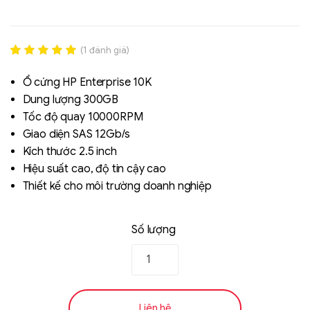
(
1
đánh giá)
Rated
1
5.00
out of 5
Ổ cứng HP Enterprise 10K
based on
Dung lượng 300GB
đánh giá
Tốc độ quay 10000RPM
Giao diện SAS 12Gb/s
Liên hệ
Kích thước 2.5 inch
SK hynix - DRAM
Hiệu suất cao, độ tin cậy cao
- GDDR - GDDR6
Thiết kế cho môi trường doanh nghiệp
Số lượng
Liên hệ