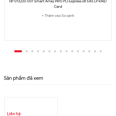
HP 013233-001 Smart Array P410 PCI Express x8 SAS LP RAID
Card
Thêm vào So sánh
Sản phẩm đã xem
Liên hệ