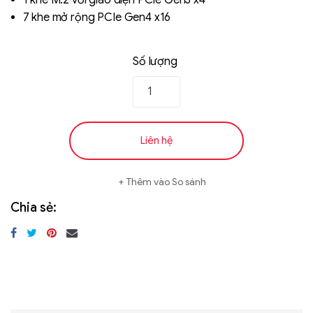
1 khe M.2 với giao diện PCIe Gen3 x4
7 khe mở rộng PCIe Gen4 x16
Số lượng
Liên hệ
Thêm vào So sánh
Chia sẻ: