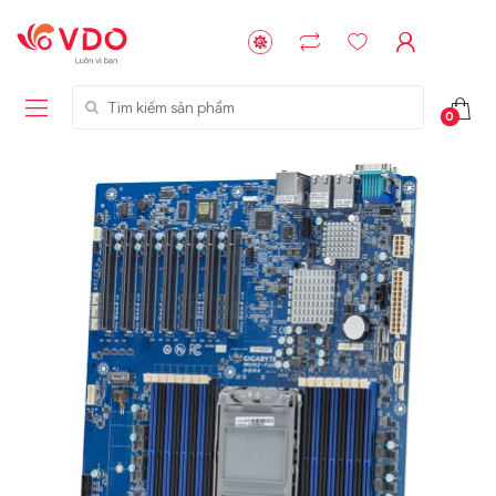
Tìm kiếm sản phẩm
0
Liên hệ
Liên hệ
NVMe™ SSD
GIGABYTE
Storage Micron -
G593-ZD1 (rev.
64GB - 15.36TB
AAX1)