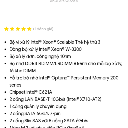
SKU:
SP000284
(
1
đánh giá)
Rated
1
5.00
out of 5
Bộ vi xử lý Intel® Xeon® Scalable Thế hệ thứ 3
based on
Dòng bộ xử lý Intel® Xeon® W-3300
đánh giá
Bộ xử lý đơn, công nghệ 10nm
Liên hệ
Bộ nhớ DDR4 RDIMM/LRDIMM 8 kênh cho mỗi bộ xử lý,
SK hynix - DRAM
16 khe DIMM
- GDDR - GDDR6
Hỗ trợ bộ nhớ Intel® Optane™ Persistent Memory 200
series
Chipset Intel® C621A
2 cổng LAN BASE-T 10Gb/s (Intel® X710-AT2)
1 cổng quản lý chuyên dụng
2 cổng SATA 6Gb/s 7-pin
2 cổng SlimSAS với 8 cổng SATA 6Gb/s