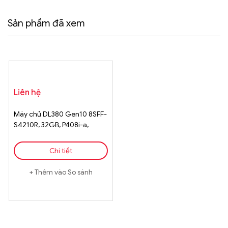
Sản phẩm đã xem
Liên hệ
Máy chủ DL380 Gen10 8SFF-
S4210R, 32GB, P408i-a,
1GbE, 800W, non-HDD, 4y TC
Basic
Chi tiết
Thêm vào So sánh