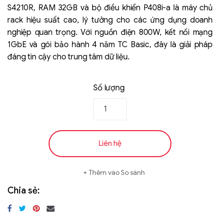
S4210R, RAM 32GB và bộ điều khiển P408i-a là máy chủ
đánh giá
rack hiệu suất cao, lý tưởng cho các ứng dụng doanh
nghiệp quan trọng. Với nguồn điện 800W, kết nối mạng
1GbE và gói bảo hành 4 năm TC Basic, đây là giải pháp
đáng tin cậy cho trung tâm dữ liệu.
Số lượng
Liên hệ
SK hynix - DRAM
- GDDR - GDDR6
Liên hệ
Thêm vào So sánh
Chia sẻ: