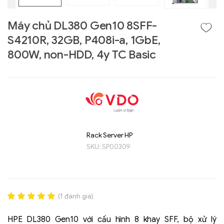
Máy chủ DL380 Gen10 8SFF-
S4210R, 32GB, P408i-a, 1GbE,
800W, non-HDD, 4y TC Basic
Rack Server HP
Liên hệ
SKU:
SP00309
GIGABYTE
G493-SB4 (rev.
AAP1)
(
1
đánh giá)
Rated
1
5.00
out of 5
HPE DL380 Gen10 với cấu hình 8 khay SFF, bộ xử lý
based on