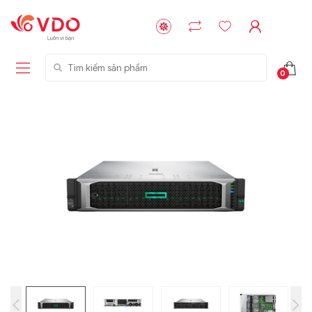
Tìm kiếm sản phẩm
0
Liên hệ
Liên hệ
NVMe™ SSD
GIGABYTE
Storage Micron -
G593-ZD1 (rev.
64GB - 15.36TB
AAX1)