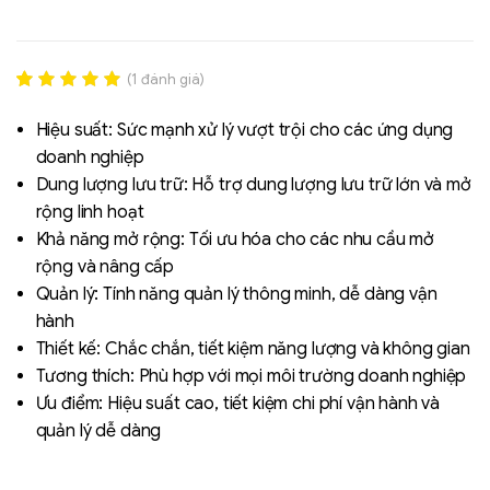
(
1
đánh giá)
Rated
1
5.00
out of 5
Hiệu suất: Sức mạnh xử lý vượt trội cho các ứng dụng
based on
doanh nghiệp
đánh giá
Dung lượng lưu trữ: Hỗ trợ dung lượng lưu trữ lớn và mở
rộng linh hoạt
Liên hệ
Khả năng mở rộng: Tối ưu hóa cho các nhu cầu mở
SK hynix - DRAM
rộng và nâng cấp
- GDDR - GDDR6
Quản lý: Tính năng quản lý thông minh, dễ dàng vận
hành
Thiết kế: Chắc chắn, tiết kiệm năng lượng và không gian
Tương thích: Phù hợp với mọi môi trường doanh nghiệp
Ưu điểm: Hiệu suất cao, tiết kiệm chi phí vận hành và
quản lý dễ dàng