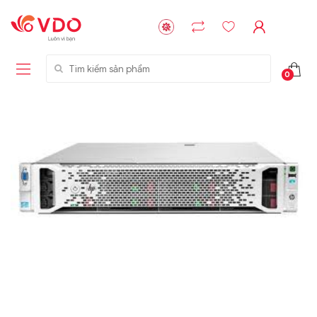
Tìm kiếm sản phẩm
0
Liên hệ
Liên hệ
NVMe™ SSD
GIGABYTE
Storage Micron -
G593-ZD1 (rev.
64GB - 15.36TB
AAX1)