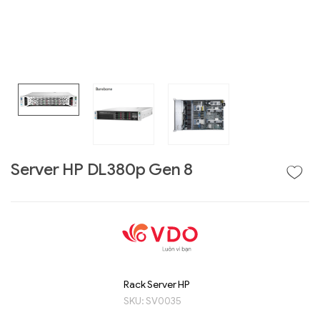
Server HP DL380p Gen 8
Liên hệ
GIGABYTE
G493-SB4 (rev.
AAP1)
Rack Server HP
SKU:
SV0035