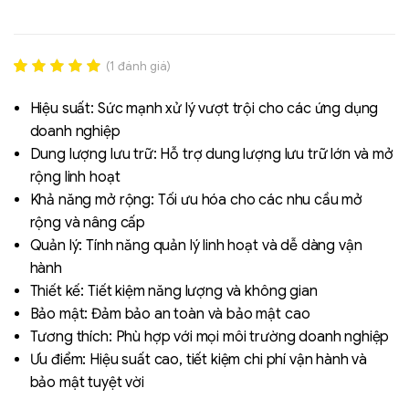
(
1
đánh giá)
Rated
1
5.00
out of 5
Hiệu suất: Sức mạnh xử lý vượt trội cho các ứng dụng
based on
doanh nghiệp
đánh giá
Dung lượng lưu trữ: Hỗ trợ dung lượng lưu trữ lớn và mở
rộng linh hoạt
Liên hệ
Khả năng mở rộng: Tối ưu hóa cho các nhu cầu mở
SK hynix - DRAM
rộng và nâng cấp
- GDDR - GDDR6
Quản lý: Tính năng quản lý linh hoạt và dễ dàng vận
hành
Thiết kế: Tiết kiệm năng lượng và không gian
Bảo mật: Đảm bảo an toàn và bảo mật cao
Tương thích: Phù hợp với mọi môi trường doanh nghiệp
Ưu điểm: Hiệu suất cao, tiết kiệm chi phí vận hành và
bảo mật tuyệt vời