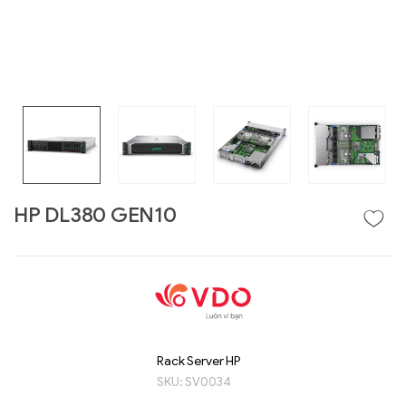
HP DL380 GEN10
Liên hệ
GIGABYTE
G493-SB4 (rev.
AAP1)
Rack Server HP
SKU:
SV0034