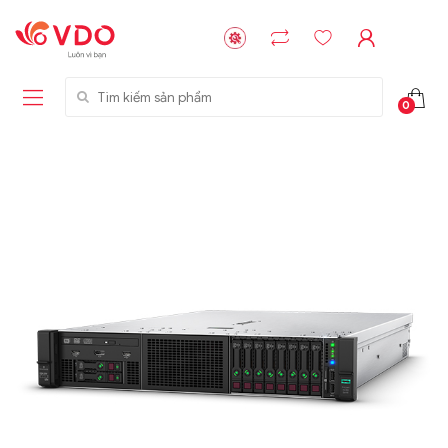
Tìm kiếm sản phẩm
0
Liên hệ
Liên hệ
NVMe™ SSD
GIGABYTE
Storage Micron -
G593-ZD1 (rev.
64GB - 15.36TB
AAX1)