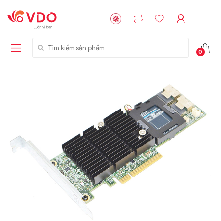
Tìm kiếm sản phẩm
0
Liên hệ
Liên hệ
NVMe™ SSD
GIGABYTE
Storage Micron -
G593-ZD1 (rev.
64GB - 15.36TB
AAX1)