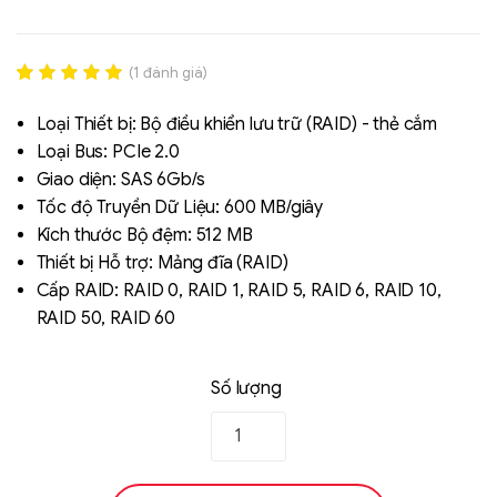
(
1
đánh giá)
Rated
1
5.00
out of 5
Loại Thiết bị: Bộ điều khiển lưu trữ (RAID) - thẻ cắm
based on
Loại Bus: PCIe 2.0
đánh giá
Giao diện: SAS 6Gb/s
Tốc độ Truyền Dữ Liệu: 600 MB/giây
Kích thước Bộ đệm: 512 MB
Liên hệ
Thiết bị Hỗ trợ: Mảng đĩa (RAID)
SK hynix - DRAM
Cấp RAID: RAID 0, RAID 1, RAID 5, RAID 6, RAID 10,
- GDDR - GDDR6
RAID 50, RAID 60
Số lượng