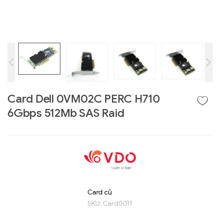
Card Dell 0VM02C PERC H710
6Gbps 512Mb SAS Raid
Liên hệ
GIGABYTE
G493-SB4 (rev.
AAP1)
Card cũ
SKU:
Card0011