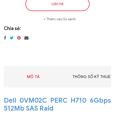
Liên hệ
Thêm vào So sánh
Chia sẻ:
MÔ TẢ
THÔNG SỐ KỸ THUẬT
Dell 0VM02C PERC H710 6Gbps
512Mb SAS Raid