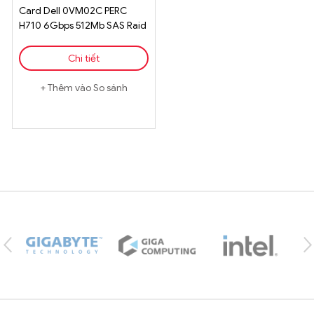
Card Dell 0VM02C PERC
H710 6Gbps 512Mb SAS Raid
Chi tiết
Thêm vào So sánh
Brands Carousel