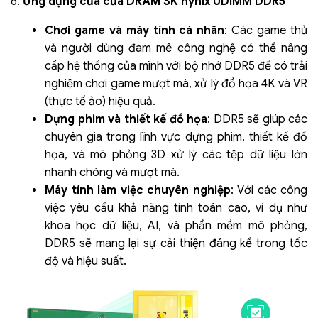
6.
Ứng dụng của của DRAM SK hynix UDIMM DDR5
Chơi game và máy tính cá nhân
: Các game thủ
và người dùng đam mê công nghệ có thể nâng
cấp hệ thống của mình với bộ nhớ DDR5 để có trải
nghiệm chơi game mượt mà, xử lý đồ họa 4K và VR
(thực tế ảo) hiệu quả.
Dựng phim và thiết kế đồ họa
: DDR5 sẽ giúp các
chuyên gia trong lĩnh vực dựng phim, thiết kế đồ
họa, và mô phỏng 3D xử lý các tệp dữ liệu lớn
nhanh chóng và mượt mà.
Máy tính làm việc chuyên nghiệp
: Với các công
việc yêu cầu khả năng tính toán cao, ví dụ như
khoa học dữ liệu, AI, và phần mềm mô phỏng,
DDR5 sẽ mang lại sự cải thiện đáng kể trong tốc
độ và hiệu suất.