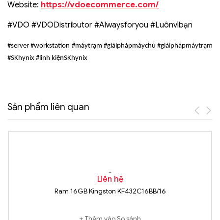
https://vdoecommerce.com/
Website:
#VDO #VDODistributor #Alwaysforyou #Luônvìbạn
#server #workstation #máytrạm #giảiphápmáychủ #giảiphápmáytrạm
#SKhynix #linh kiệnSKhynix
Sản phẩm liên quan
Liên hệ
Ram 16GB Kingston KF432C16BB/16
Thêm vào So sánh