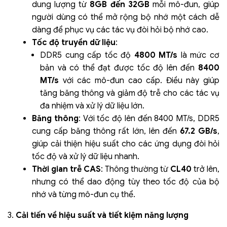
dung lượng từ
8GB đến 32GB
mỗi mô-đun, giúp
người dùng có thể mở rộng bộ nhớ một cách dễ
dàng để phục vụ các tác vụ đòi hỏi bộ nhớ cao.
Tốc độ truyền dữ liệu
:
DDR5 cung cấp tốc độ
4800 MT/s
là mức cơ
bản và có thể đạt được tốc độ lên đến
8400
MT/s
với các mô-đun cao cấp. Điều này giúp
tăng băng thông và giảm độ trễ cho các tác vụ
đa nhiệm và xử lý dữ liệu lớn.
Băng thông
: Với tốc độ lên đến 8400 MT/s, DDR5
cung cấp băng thông rất lớn, lên đến
67.2 GB/s
,
giúp cải thiện hiệu suất cho các ứng dụng đòi hỏi
tốc độ và xử lý dữ liệu nhanh.
Thời gian trễ CAS
: Thông thường từ
CL40
trở lên,
nhưng có thể dao động tùy theo tốc độ của bộ
nhớ và từng mô-đun cụ thể.
3.
Cải tiến về hiệu suất và tiết kiệm năng lượng