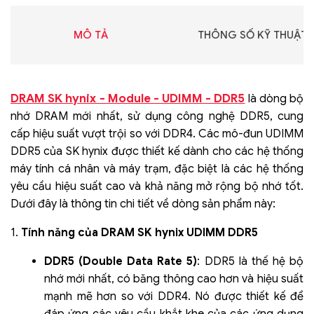
MÔ TẢ
THÔNG SỐ KỸ THUẬT
DRAM SK hynix - Module - UDIMM - DDR5
là dòng bộ
nhớ DRAM mới nhất, sử dụng công nghệ DDR5, cung
cấp hiệu suất vượt trội so với DDR4. Các mô-đun UDIMM
DDR5 của SK hynix được thiết kế dành cho các hệ thống
máy tính cá nhân và máy trạm, đặc biệt là các hệ thống
yêu cầu hiệu suất cao và khả năng mở rộng bộ nhớ tốt.
Dưới đây là thông tin chi tiết về dòng sản phẩm này:
1.
Tính năng của DRAM SK hynix UDIMM DDR5
DDR5 (Double Data Rate 5)
: DDR5 là thế hệ bộ
nhớ mới nhất, có băng thông cao hơn và hiệu suất
mạnh mẽ hơn so với DDR4. Nó được thiết kế để
đáp ứng các yêu cầu khắt khe của các ứng dụng