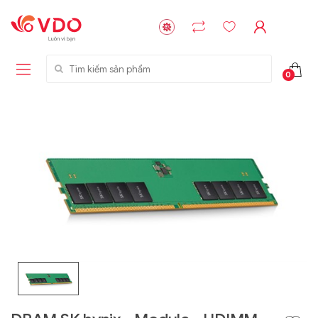
Tìm kiếm sản phẩm
0
Liên hệ
Liên hệ
NVMe™ SSD
GIGABYTE
Storage Micron -
G593-ZD1 (rev.
64GB - 15.36TB
AAX1)