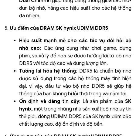
Dual Channel
giúp tăng băng thông giữa các mô-
đun bộ nhớ, nâng cao hiệu suất cho các hệ thống
đa nhiệm.
5.
Ưu điểm của DRAM SK hynix UDIMM DDR5
Hiệu suất mạnh mẽ cho các tác vụ đòi hỏi bộ
nhớ cao
: Các ứng dụng như chơi game, dựng
phim, và xử lý đồ họa sẽ được hưởng lợi từ bộ nhớ
DDR5 với tốc độ cao và dung lượng lớn.
Tương lai hóa hệ thống
: DDR5 là chuẩn bộ nhớ
được sử dụng trong các hệ thống máy tính hiện
đại, vì vậy, đầu tư vào bộ nhớ DDR5 sẽ giúp hệ
thống của bạn không bị lỗi thời trong vài năm tới.
Ổn định và đáng tin cậy
: Là sản phẩm của
SK
hynix
, một trong những nhà sản xuất bộ nhớ uy tín
thế giới, dòng UDIMM DDR5 của SK hynix đảm bảo
chất lượng cao, độ ổn định và độ bền.