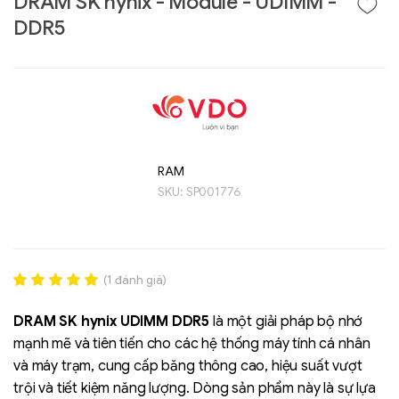
DRAM SK hynix - Module - UDIMM -
DDR5
RAM
SKU:
SP001776
Liên hệ
GIGABYTE
(
1
đánh giá)
G493-SB4 (rev.
Rated
1
5.00
AAP1)
out of 5
DRAM SK hynix UDIMM DDR5
là một giải pháp bộ nhớ
based on
mạnh mẽ và tiên tiến cho các hệ thống máy tính cá nhân
đánh giá
và máy trạm, cung cấp băng thông cao, hiệu suất vượt
trội và tiết kiệm năng lượng. Dòng sản phẩm này là sự lựa