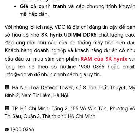
Giá cả cạnh tranh
và các chương trình khuyến
mãi hấp dẫn.
Với những lợi ích này, VDO là địa chỉ đáng tin cậy để bạn
sở hữu bộ nhớ
SK hynix UDIMM DDR5
chất lượng cao,
đáp ứng mọi nhu cầu của hệ thống máy tính hiện đại.
Khách hàng doanh nghiệp và khách hàng dự án có nhu
RAM của SK hynix
cầu đầu tư, mua sắm sản phẩm
vui
lòng liên hệ theo số hotline 1900 0366 hoặc email:
info@vdo.vn
để nhận chính sách giá uy tín.
Hà Nội: Tòa Detech Tower, số 8 Tôn Thất Thuyết, Mỹ
🏢
Đình 2, Nam Từ Liêm, Hà Nội
TP. Hồ Chí Minh: Tầng 2, 155 Võ Văn Tần, Phường Võ
🏢
Thị Sáu, Quận 3, Thành phố Hồ Chí Minh
️ 1900 0366
☎