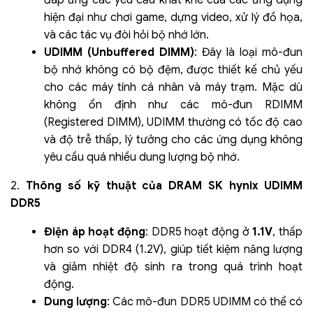
hiện đại như chơi game, dựng video, xử lý đồ họa,
và các tác vụ đòi hỏi bộ nhớ lớn.
UDIMM (Unbuffered DIMM)
: Đây là loại mô-đun
bộ nhớ không có bộ đệm, được thiết kế chủ yếu
cho các máy tính cá nhân và máy trạm. Mặc dù
không ổn định như các mô-đun RDIMM
(Registered DIMM), UDIMM thường có tốc độ cao
và độ trễ thấp, lý tưởng cho các ứng dụng không
yêu cầu quá nhiều dung lượng bộ nhớ.
2.
Thông số kỹ thuật của DRAM SK hynix UDIMM
DDR5
Điện áp hoạt động
: DDR5 hoạt động ở
1.1V
, thấp
hơn so với DDR4 (1.2V), giúp tiết kiệm năng lượng
và giảm nhiệt độ sinh ra trong quá trình hoạt
động.
Dung lượng
: Các mô-đun DDR5 UDIMM có thể có