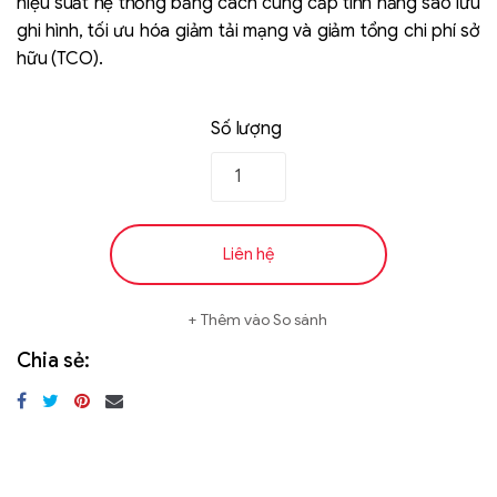
hiệu suất hệ thống bằng cách cung cấp tính năng sao lưu
ghi hình, tối ưu hóa giảm tải mạng và giảm tổng chi phí sở
hữu (TCO).
Số lượng
Liên hệ
Liên hệ
SK hynix - DRAM
- GDDR - GDDR6
Thêm vào So sánh
Chia sẻ: