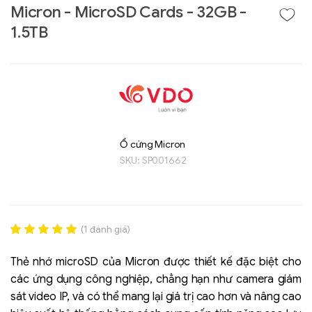
Micron - MicroSD Cards - 32GB -
1.5TB
Ổ cứng Micron
SKU:
SP001662
Liên hệ
GIGABYTE
G493-SB4 (rev.
(
1
đánh giá)
AAP1)
Rated
1
5.00
out of 5
Thẻ nhớ microSD của Micron được thiết kế đặc biệt cho
based on
các ứng dụng công nghiệp, chẳng hạn như camera giám
đánh giá
sát video IP, và có thể mang lại giá trị cao hơn và nâng cao