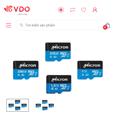
Tìm kiếm sản phẩm
0
Liên hệ
Liên hệ
NVMe™ SSD
GIGABYTE
Storage Micron -
G593-ZD1 (rev.
64GB - 15.36TB
AAX1)