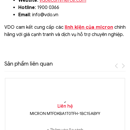
vdoecommerce.com
Website
:
Hotline
: 1900 0366
Email
:
info@vdo.vn
linh kiện của micron
VDO cam kết cung cấp các
chính
hãng với giá cạnh tranh và dịch vụ hỗ trợ chuyên nghiệp.
Sản phẩm liên quan
Liên hệ
MICRON MTFDKBA1T0TFH-1BC15ABYY
Thêm vào So sánh