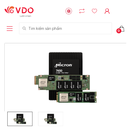
Tìm kiếm sản phẩm
0
Liên hệ
Liên hệ
NVMe™ SSD
GIGABYTE
Storage Micron -
G593-ZD1 (rev.
64GB - 15.36TB
AAX1)