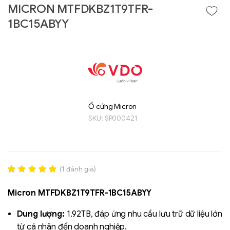
MICRON MTFDKBZ1T9TFR-
1BC15ABYY
Ổ cứng Micron
SKU:
SP000421
Liên hệ
GIGABYTE
G493-SB4 (rev.
(
1
đánh giá)
AAP1)
Rated
1
5.00
out of 5
Micron MTFDKBZ1T9TFR-1BC15ABYY
based on
đánh giá
Dung lượng:
1.92TB, đáp ứng nhu cầu lưu trữ dữ liệu lớn
từ cá nhân đến doanh nghiệp.