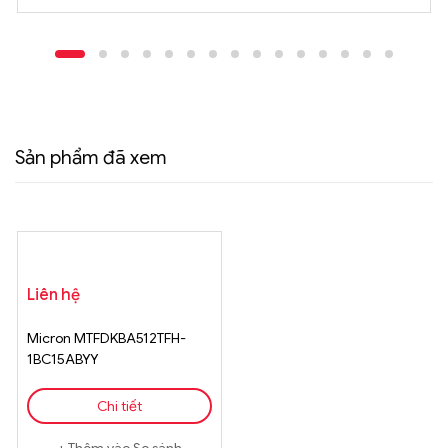
Sản phẩm đã xem
Liên hệ
Micron MTFDKBA512TFH-
1BC15ABYY
Chi tiết
Thêm vào So sánh