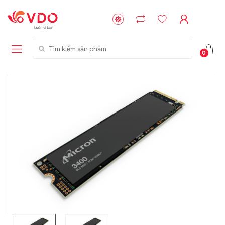
Tìm kiếm sản phẩm
0
Liên hệ
Liên hệ
NVMe™ SSD
GIGABYTE
Storage Micron -
G593-ZD1 (rev.
64GB - 15.36TB
AAX1)