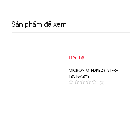
Sản phẩm đã xem
Liên hệ
MICRON MTFDKBZ3T8TFR-
1BC15ABYY
(0)
0
o
u
t
o
f
5
Brands Carousel