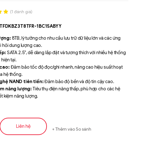
(
1
đánh giá)
.00
MTFDKBZ3T8TFR-1BC15ABYY
n
á
ượng:
8TB, lý tưởng cho nhu cầu lưu trữ dữ liệu lớn và các ứng
i hỏi dung lượng cao.
ếp:
SATA 2.5", dễ dàng lắp đặt và tương thích với nhiều hệ thống
hiện tại.
 cao:
Đảm bảo tốc độ đọc/ghi nhanh, nâng cao hiệu suất hoạt
a hệ thống.
ghệ NAND tiên tiến:
Đảm bảo độ bền và độ tin cậy cao.
ệm năng lượng:
Tiêu thụ điện năng thấp, phù hợp cho các hệ
ết kiệm năng lượng.
ất ổn định:
Phù hợp cho các ứng dụng lưu trữ lớn, từ doanh
đến nhu cầu cá nhân.
Liên hệ
Thêm vào So sánh
Liên hệ