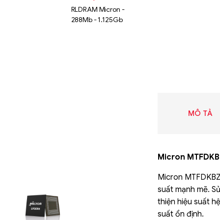
RLDRAM Micron -
288Mb - 1.125Gb
MÔ TẢ
Micron MTFDKB
Micron MTFDKBZ3T
Liên hệ
suất mạnh mẽ. Sử 
SK hynix
thiện hiệu suất h
GDDR -
suất ổn định.