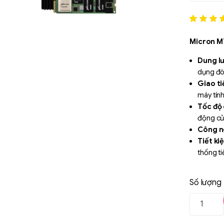
Rated
1
5
out of 5
Micron 
based o
đánh gi
Dung l
dụng đò
Giao ti
máy tính 
Tốc độ
động củ
Công n
Tiết ki
thống ti
Hiệu su
nghiệp 
Số lượng
Liên hệ