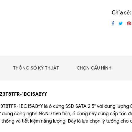
GIGABYTE G493-SB4
(rev. AAP1)
Chia sẻ:
THÔNG SỐ KỸ THUẬT
CHỌN CẤU HÌNH
Z3T8TFR-1BC15ABYY
8TFR-1BC15ABYY là ổ cứng SSD SATA 2.5" với dung lượng 8TB
dụng công nghệ NAND tiên tiến, ổ cứng này cung cấp tốc độ tr
 - DRAM -
ệ thống và tiết kiệm năng lượng. Đây là lựa chọn lý tưởng cho
 GDDR6