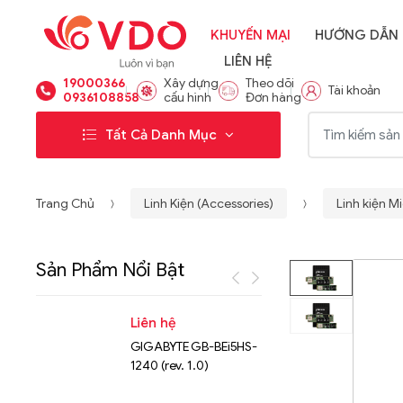
KHUYẾN MẠI
HƯỚNG DẪN
LIÊN HỆ
19000366
Xây dựng
Theo dõi
Tài khoản
0936108858
cấu hình
Đơn hàng
Từ khóa:
Tất Cả Danh Mục
Trang Chủ
Linh Kiện (Accessories)
Linh kiện M
Sản Phẩm Nổi Bật
Liên hệ
Liên hệ
GIGABYTE GB-BEi5HS-
NVMe™ S
1240 (rev. 1.0)
Micron 
15.36TB