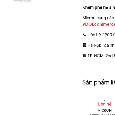
Khám phá hệ si
Micron cung cấp 
VDOEcommerc
📞 Liên hệ: 1900 0
🏢 Hà Nội: Tòa nh
🏢 TP. HCM: 2nd F
Sản phẩm l
n hệ
Liên hệ
Liên hệ
DKBA512TFH-
Micron MTFDKBA512TFH-
MICRON