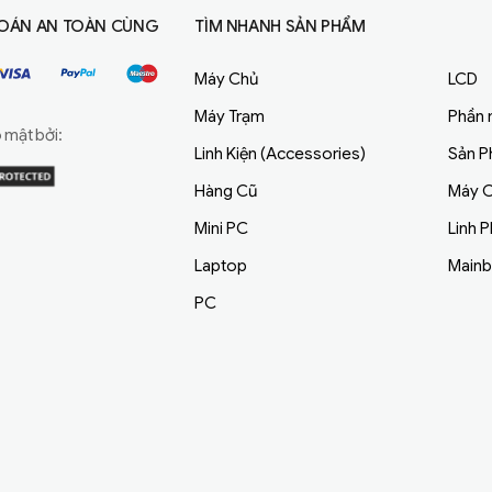
OÁN AN TOÀN CÙNG
TÌM NHANH SẢN PHẨM
Máy Chủ
LCD
Máy Trạm
Phần
mật bởi:
Linh Kiện (Accessories)
Sản 
Hàng Cũ
Máy C
Mini PC
Linh 
Laptop
Main
PC