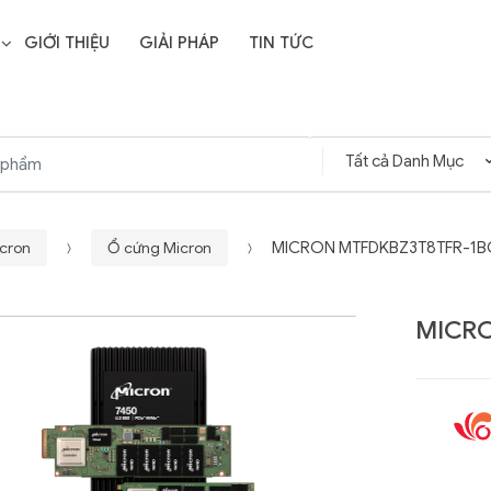
GIỚI THIỆU
GIẢI PHÁP
TIN TỨC
icron
Ổ cứng Micron
MICRON MTFDKBZ3T8TFR-1B
MICRO
Liên hệ
SD Storage
GIGABYTE G593-ZD1
- 64GB -
(rev. AAX1)