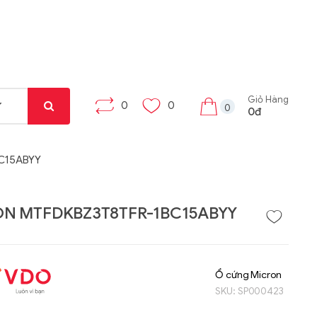
Giỏ Hàng
0
0
0
0đ
C15ABYY
N MTFDKBZ3T8TFR-1BC15ABYY
Liên hệ
Liên hệ
Máy tính bảng Gama
Bộ khung máy trạm
Ổ cứng Micron
Tab X8
W332-Z00
SKU:
SP000423