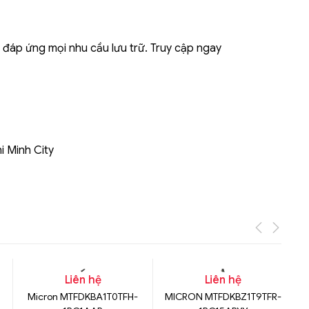
Liên hệ
áp ứng mọi nhu cầu lưu trữ. Truy cập ngay
Mini PC GB-BMPD-
6005-BW
6BXJPDXXWMR-00-
2X01
i Minh City
Liên hệ
Liên hệ
Micron MTFDKBA1T0TFH-
MICRON MTFDKBZ1T9TFR-