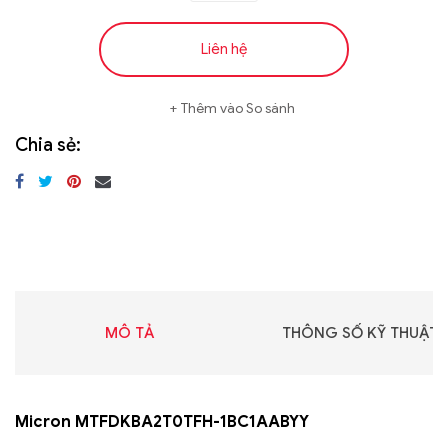
Liên hệ
Thêm vào So sánh
Chia sẻ:
MÔ TẢ
THÔNG SỐ KỸ THUẬT
Micron MTFDKBA2T0TFH-1BC1AABYY