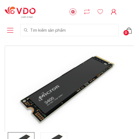
Tìm kiếm sản phẩm
0
Liên hệ
Liên hệ
NVMe™ SSD
GIGABYTE
Storage Micron -
G593-ZD1 (rev.
64GB - 15.36TB
AAX1)