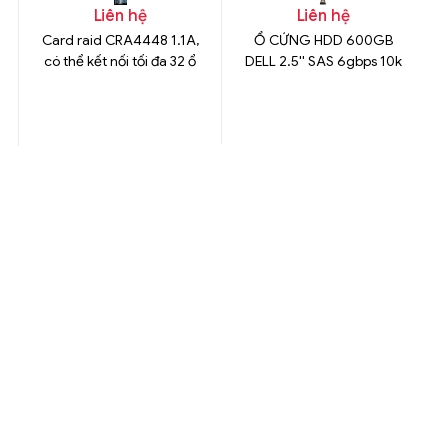
Liên hệ
Liên hệ
Card raid CRA4448 1.1A,
Ổ CỨNG HDD 600GB
có thể kết nối tối đa 32 ổ
DELL 2.5'' SAS 6gbps 10k
cứng