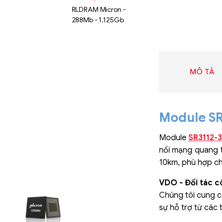
RLDRAM Micron -
288Mb - 1.125Gb
MÔ TẢ
Module SR
Module
SR3112-
nối mạng quang t
10km, phù hợp ch
VDO - Đối tác c
Liên hệ
Chúng tôi cung cấ
SK hynix
sự hỗ trợ từ các
GDDR -