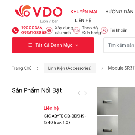
KHUYẾN MẠI
HƯỚNG DẪN
LIÊN HỆ
19000366
Xây dựng
Theo dõi
Tài khoản
0936108858
cấu hình
Đơn hàng
Từ khóa:
Tất Cả Danh Mục
Trang Chủ
Linh Kiện (Accessories)
Module SR31
Sản Phẩm Nổi Bật
Liên hệ
Liên hệ
GIGABYTE GB-BEi5HS-
NVMe™ S
1240 (rev. 1.0)
Micron 
15.36TB