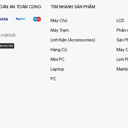
OÁN AN TOÀN CÙNG
TÌM NHANH SẢN PHẨM
Máy Chủ
LCD
Máy Trạm
Phần
mật bởi:
Linh Kiện (Accessories)
Sản 
Hàng Cũ
Máy C
Mini PC
Linh 
Laptop
Main
PC