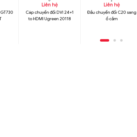
Liên hệ
Liên hệ
 GT730
Cáp chuyển đổi DVI 24+1
Đầu chuyển đổi C20 sang
T
to HDMI Ugreen 20118
ổ cắm