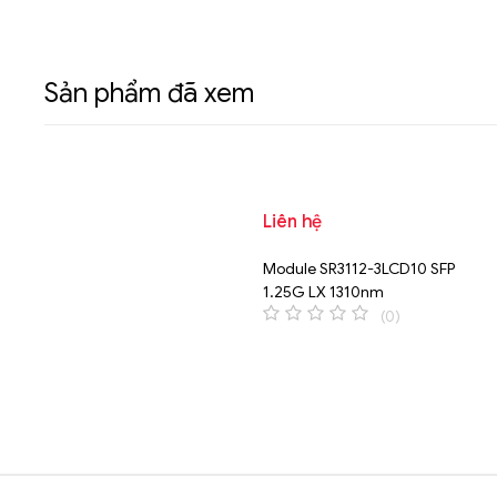
Sản phẩm đã xem
Liên hệ
Module SR3112-3LCD10 SFP
1.25G LX 1310nm
(0)
0
o
u
t
o
f
5
Brands Carousel