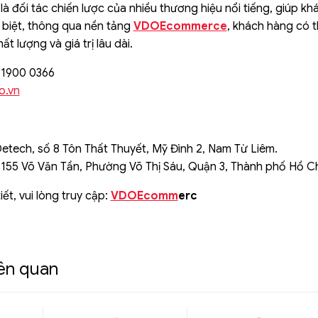
 là đối tác chiến lược của nhiều thương hiệu nổi tiếng, giúp
c biệt, thông qua nền tảng
VDOEcommerce
, khách hàng có 
t lượng và giá trị lâu dài.
: 1900 0366
o.vn
Detech, số 8 Tôn Thất Thuyết, Mỹ Đình 2, Nam Từ Liêm.
 155 Võ Văn Tần, Phường Võ Thị Sáu, Quận 3, Thành phố Hồ C
iết, vui lòng truy cập:
VDOEcomm
erc
iên quan