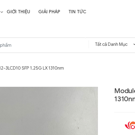
GIỚI THIỆU
GIẢI PHÁP
TIN TỨC
12-3LCD10 SFP 1.25G LX 1310nm
Modul
1310n
Liên hệ
SD Storage
GIGABYTE G593-ZD1
- 64GB -
(rev. AAX1)