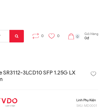
Giỏ Hàng
0
0
0
0đ
e SR3112-3LCD10 SFP 1.25G LX
m
Liên hệ
Liên hệ
Máy tính bảng Gama
Bộ khung máy trạm
Tab X8
W332-Z00
Linh Phụ Kiện
SKU:
MD0001