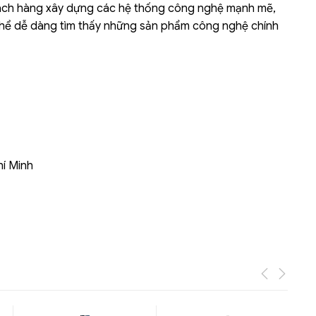
 khách hàng xây dựng các hệ thống công nghệ mạnh mẽ,
thể dễ dàng tìm thấy những sản phẩm công nghệ chính
Liên hệ
Mini PC GB-BMPD-
6005-BW
6BXJPDXXWMR-00-
2X01
hí Minh