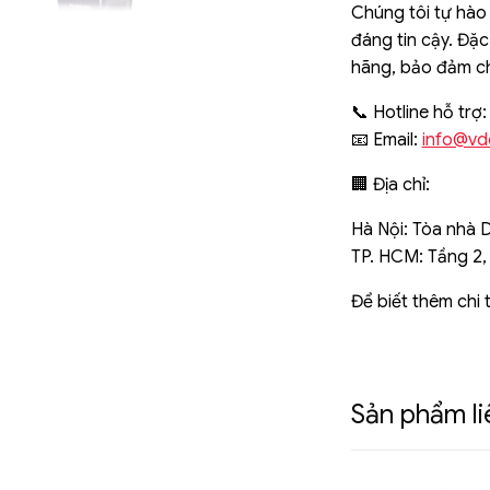
Chúng tôi tự hào
đáng tin cậy. Đặ
hãng, bảo đảm chấ
📞 Hotline hỗ trợ
📧 Email:
info@vd
🏢 Địa chỉ:
Hà Nội: Tòa nhà 
TP. HCM: Tầng 2,
Để biết thêm chi t
Sản phẩm l