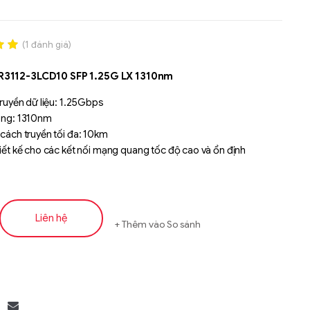
(
1
đánh giá)
.00
R3112-3LCD10 SFP 1.25G LX 1310nm
n
á
ruyền dữ liệu: 1.25Gbps
ng: 1310nm
cách truyền tối đa: 10km
ết kế cho các kết nối mạng quang tốc độ cao và ổn định
Liên hệ
Thêm vào So sánh
Liên hệ