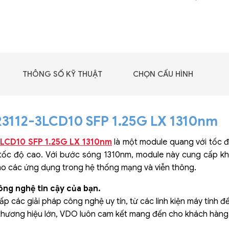
GIGABYTE G493-SB4
(rev. AAP1)
THÔNG SỐ KỸ THUẬT
CHỌN CẤU HÌNH
3112-3LCD10 SFP 1.25G LX 1310nm
3LCD10 SFP 1.25G LX 1310nm
là một module quang với tốc độ
ốc độ cao. Với bước sóng 1310nm, module này cung cấp khả 
o các ứng dụng trong hệ thống mạng và viễn thông.
ông nghệ tin cậy của bạn.
p các giải pháp công nghệ uy tín, từ các linh kiện máy tính đến
 - DRAM -
 thương hiệu lớn, VDO luôn cam kết mang đến cho khách hàng
 GDDR6