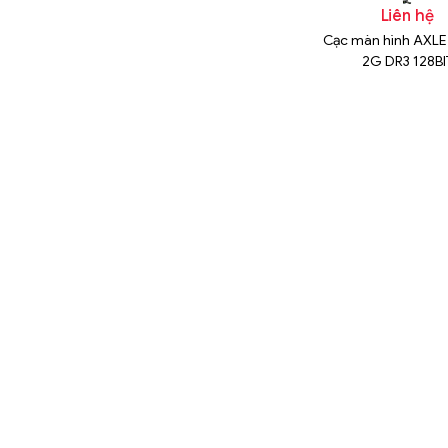
n hệ
Liên hệ
Liên hệ
-1000D P/N:
Ram samsung 16GB 1Rx4
Cạc màn hình AXLE
4-02-01
PC4 3200AA-RC2-12-DC1
2G DR3 128BI