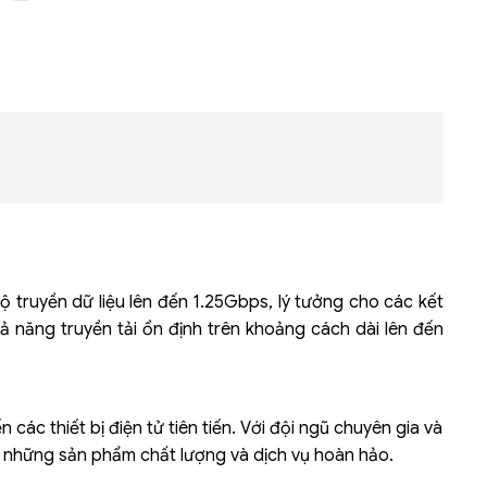
Bộ khung máy chủ
R182-Z90
 truyền dữ liệu lên đến 1.25Gbps, lý tưởng cho các kết
năng truyền tải ổn định trên khoảng cách dài lên đến
 các thiết bị điện tử tiên tiến. Với đội ngũ chuyên gia và
 những sản phẩm chất lượng và dịch vụ hoàn hảo.