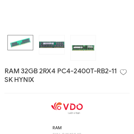
RAM 32GB 2RX4 PC4-2400T-RB2-11
SK HYNIX
Liên hệ
GIGABYTE
G493-SB4 (rev.
AAP1)
RAM