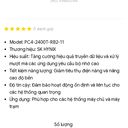
SKU:
RAM0048
(
1
đánh giá)
Rated
1
5.00
out of 5
Model: PC4-2400T-RB2-11
based on
Thương hiệu: SK HYNIX
đánh giá
Hiệu suất: Tăng cường hiệu quả truyền dữ liệu và xử lý
Liên hệ
mượt mà các ứng dụng yêu cầu bộ nhớ cao
SK hynix - DRAM
Tiết kiệm năng lượng: Giảm tiêu thụ điện năng và nâng
- GDDR - GDDR6
cao độ bền
Độ tin cậy: Đảm bảo hoạt động ổn định và liên tục cho
các hệ thống quan trọng
Ứng dụng: Phù hợp cho các hệ thống máy chủ và máy
trạm
Số lượng