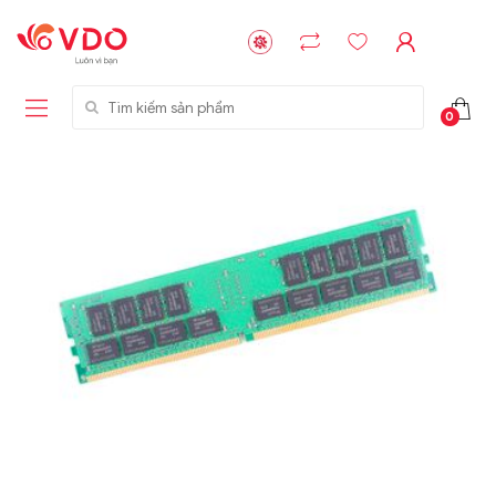
Tìm kiếm sản phẩm
0
Liên hệ
Liên hệ
NVMe™ SSD
GIGABYTE
Storage Micron -
G593-ZD1 (rev.
64GB - 15.36TB
AAX1)