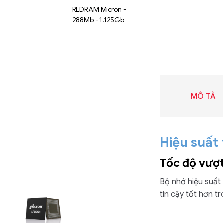
RLDRAM Micron -
288Mb - 1.125Gb
MÔ TẢ
Hiệu suất 
Tốc độ vượt 
Bộ nhớ hiệu suất
Liên hệ
tin cậy tốt hơn t
SK hynix
GDDR -