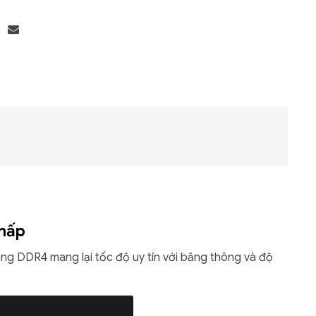
Bộ khung máy chủ
R182-Z90
thấp
ng DDR4 mang lại tốc độ uy tín với băng thông và độ