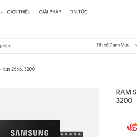
GIỚI THIỆU
GIẢI PHÁP
TIN TỨC
- bus 2666, 3200
RAM Sa
3200
Liên hệ
SD Storage
GIGABYTE G593-ZD1
- 64GB -
(rev. AAX1)