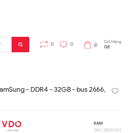
Giỏ Hàng
0
0
0
0đ
mSung - DDR4 - 32GB - bus 2666,
Liên hệ
Liên hệ
Máy tính bảng Gama
Bộ khung máy trạm
Tab X8
W332-Z00
RAM
SKU:
SP001301