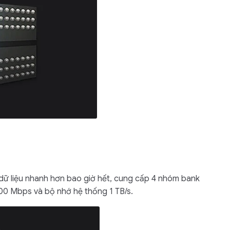
Liên hệ
Mini PC GB-BMPD-
6005-BW
6BXJPDXXWMR-00-
2X01
 dữ liệu nhanh hơn bao giờ hết, cung cấp 4 nhóm bank
200 Mbps và bộ nhớ hệ thống 1 TB/s.