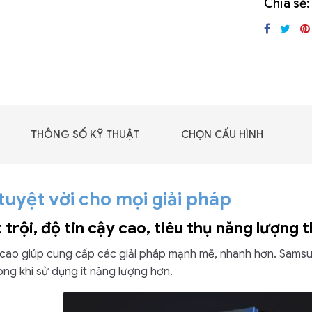
Chia sẻ:
GIGABYTE G493-SB4
(rev. AAP1)
THÔNG SỐ KỸ THUẬT
CHỌN CẤU HÌNH
tuyệt vời cho mọi giải pháp
trội, độ tin cậy cao, tiêu thụ năng lượng 
 cao giúp cung cấp các giải pháp mạnh mẽ, nhanh hơn. Samsu
rong khi sử dụng ít năng lượng hơn.
 - DRAM -
 GDDR6