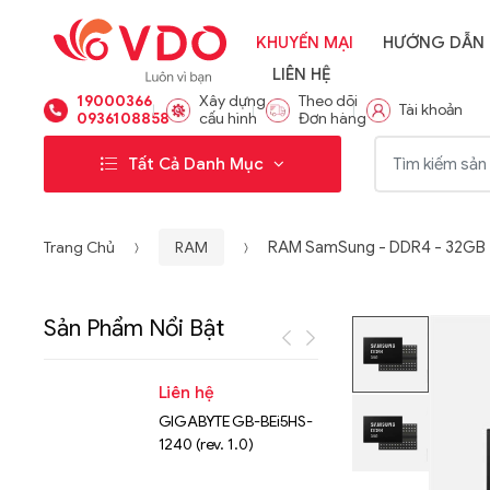
KHUYẾN MẠI
HƯỚNG DẪN
LIÊN HỆ
19000366
Xây dựng
Theo dõi
Tài khoản
0936108858
cấu hình
Đơn hàng
Từ khóa:
Tất Cả Danh Mục
Trang Chủ
RAM
RAM SamSung - DDR4 - 32GB 
Sản Phẩm Nổi Bật
Liên hệ
Liên hệ
GIGABYTE GB-BEi5HS-
NVMe™ S
1240 (rev. 1.0)
Micron 
15.36TB