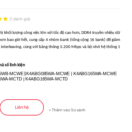
(
1
đánh giá)
.00
lý khối lượng công việc lớn với tốc độ cao hơn, DDR4 truyền nhiều dữ 
n
á
hơn bao giờ hết, cung cấp 4 nhóm bank (tổng cộng 16 bank) để giảm 
ễ interleaving, cùng với băng thông 3.200 Mbps và bộ nhớ hệ thống 1 
ã số linh kiện
65WB-MCWE
|
K4ABG085WA-MCWE | K4ABG165WA-MCWE
5WA-MCTD | K4ABG165WA-MCTD
Liên hệ
Thêm vào So sánh
Liên hệ