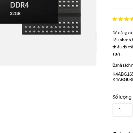
Rated
1
5
out of 5
Dễ dàng xử 
based o
đánh gi
liệu nhanh 
thiểu độ tr
TB/s.
Danh sách m
K4ABG1
K4ABG08
Số lượng
Liên hệ