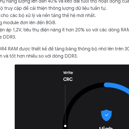
thụ năng lượng lên đến 40% và kéo dài tuổi thọ hoạt động của
ộ truy cập để cải thiện thông lượng dữ liệu tuần tự.
 cho các bộ xử lý và nền tảng thế hệ mới nhất.
g module đơn lên đến 8GB.
ện áp 1,2V, tiêu thụ điện năng ít hơn 20% so với các dòng RA
e DDR3.
 RAM được thiết kế để tăng băng thông bộ nhớ lên trên 30%
n và tốt hơn nhiều so với dòng DDR3.