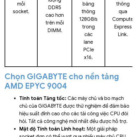
mỗi
băng
thông
DDR5
socket.
thông
qua
cao hơn
128GB/s
Compute
trên mỗi
trong
Express
DIMM.
các
Link.
lane
PCIe
x16.
Chọn GIGABYTE cho nền tảng
AMD EPYC 9004
Tính toán Tăng tốc:
Các máy chủ và bo mạch
chủ của GIGABYTE được thử nghiệm để đảm bảo
hiệu suất đỉnh cao cho các tải công việc CPU đòi
hỏi. Tất cả công nghệ mới nhất đều được hỗ trợ.
Mật độ Tính toán Linh hoạt:
Một giải pháp
socket đơn có thể vượt qua nhiều máy chủ CPU