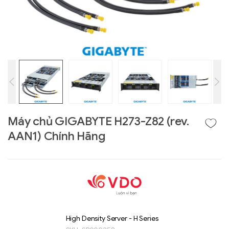
Máy chủ GIGABYTE H273-Z82 (rev.
AAN1) Chính Hãng
Liên hệ
GIGABYTE
G493-SB4 (rev.
AAP1)
High Density Server - H Series