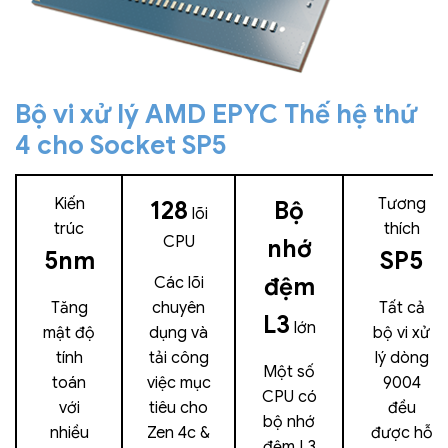
Bộ vi xử lý AMD EPYC Thế hệ thứ
4 cho Socket SP5
Kiến
Tương
128
Bộ
lõi
trúc
thích
CPU
nhớ
5nm
SP5
đệm
Các lõi
Tăng
chuyên
Tất cả
L3
lớn
mật độ
dụng và
bộ vi xử
tính
tải công
lý dòng
Một số
toán
việc mục
9004
CPU có
với
tiêu cho
đều
bộ nhớ
nhiều
Zen 4c &
được hỗ
đệm L3