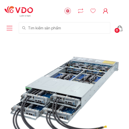
Tìm kiếm sản phẩm
0
Liên hệ
Liên hệ
NVMe™ SSD
GIGABYTE
Storage Micron -
G593-ZD1 (rev.
64GB - 15.36TB
AAX1)