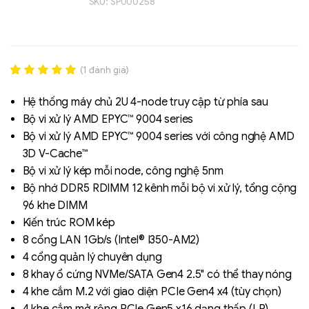
SKU:
SP000258
(
1
đánh giá)
Rated
1
5.00
out of 5
Hệ thống máy chủ 2U 4-node truy cập từ phía sau
based on
Bộ vi xử lý AMD EPYC™ 9004 series
đánh giá
Bộ vi xử lý AMD EPYC™ 9004 series với công nghệ AMD
Liên hệ
3D V-Cache™
SK hynix - DRAM
Bộ vi xử lý kép mỗi node, công nghệ 5nm
- GDDR - GDDR6
Bộ nhớ DDR5 RDIMM 12 kênh mỗi bộ vi xử lý, tổng cộng
96 khe DIMM
Kiến trúc ROM kép
8 cổng LAN 1Gb/s (Intel® I350-AM2)
4 cổng quản lý chuyên dụng
8 khay ổ cứng NVMe/SATA Gen4 2.5" có thể thay nóng
4 khe cắm M.2 với giao diện PCIe Gen4 x4 (tùy chọn)