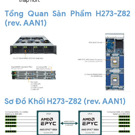
thấp hơn.
Tổng Quan Sản Phẩm H273-Z82
(rev. AAN1)
Sơ Đồ Khối H273-Z82 (rev. AAN1)