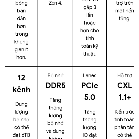
bóng
Zen 4.
trợ trên
gấp 3
bán
một nền
lần
dẫn
tảng.
hoặc
hơn
hơn cho
trong
tính
không
toán kỹ
gian ít
thuật.
hơn.
Bộ nhớ
Lanes
Hỗ trợ
12
DDR5
PCIe
CXL
kênh
5.0
1.1+
Tăng
Dung
thông
lượng
Tăng
Kiến trúc
lượng
bộ nhớ
thông
tính toán
bộ nhớ
có thể
lượng
phân tán
và dung
đạt 6TB
IO đạt
có thể
lượng