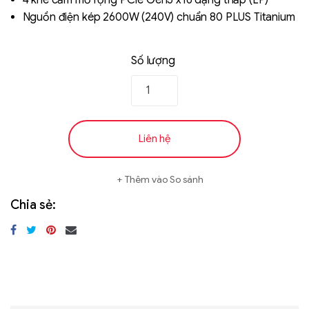
4 khe cắm mở rộng PCIe Gen5 x16 dạng thấp (LP)
Nguồn điện kép 2600W (240V) chuẩn 80 PLUS Titanium
Số lượng
Liên hệ
Thêm vào So sánh
Chia sẻ: