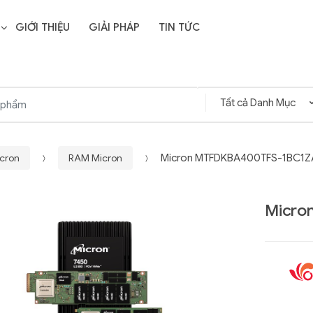
GIỚI THIỆU
GIẢI PHÁP
TIN TỨC
icron
RAM Micron
Micron MTFDKBA400TFS-1BC1Z
Micro
Liên hệ
SD Storage
GIGABYTE G593-ZD1
- 64GB -
(rev. AAX1)