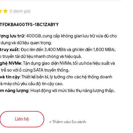
(
1
đánh giá)
.00
MTFDKBA400TFS-1BC1ZABYY
n
á
ợng lưu trữ
: 400GB, cung cấp không gian lưu trữ vừa đủ cho
dụng và dữ liệu quan trọng.
truy xuất
: Đọc lên đến 3,400 MB/s và ghi lên đến 1,800 MB/s,
truyền tải dữ liệu nhanh chóng và hiệu quả.
nghệ NVMe
: Tận dụng giao diện NVMe, tối ưu hóa hiệu suất và
trễ so với ổ cứng SATA truyền thống.
và tin cậy
: Thiết kế bền bỉ, lý tưởng cho các hệ thống doanh
à máy chủ yêu cầu độ tin cậy cao.
ệm năng lượng
: Hoạt động với mức tiêu thụ năng lượng thấp,
m chi phí vận hành và nhiệt độ hệ thống.
Liên hệ
Thêm vào So sánh
Liên hệ