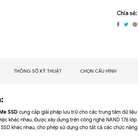
GIGABYTE G493-SB4
(rev. AAP1)
Chia sẻ:
THÔNG SỐ KỸ THUẬT
CHỌN CẤU HÌNH
:
VMe SSD
cung cấp giải pháp lưu trữ cho các trung tâm dữ liệu
việc khác nhau. Được xây dựng trên công nghệ NAND 176 lớp t
 - DRAM -
SSD khác nhau, cho phép sử dụng cho tất cả các chức năng c
 GDDR6