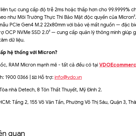
liên tục cung cấp độ trễ 2ms hoặc thấp hơn cho 99.9999% chấ
theo như Môi Trường Thực Thi Bảo Mật độc quyền của Micron²
mẫu PCIe Gen4 M.2 22x80mm với bảo vệ mất nguồn — đặc biệ
rợ OCP NVMe SSD 2.0³ — cung cấp quản lý thông minh giúp g
tâm dữ liệu.
ấp hệ thống với Micron?
tốc, RAM Micron mạnh mẽ - tất cả đều có tại
VDOEcommerc
: 1900 0366 | 📧 Hỗ trợ:
info@vdo.vn
 Tòa nhà Detech, 8 Tôn Thất Thuyết, Mỹ Đình 2.
 HCM: Tầng 2, 155 Võ Văn Tần, Phường Võ Thị Sáu, Quận 3, Th
iên quan