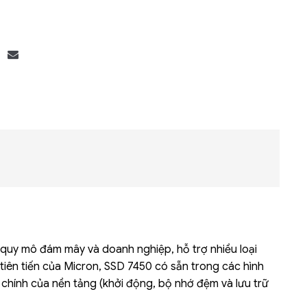
Bộ khung máy chủ
R182-Z90
 quy mô đám mây và doanh nghiệp, hỗ trợ nhiều loại
iên tiến của Micron, SSD 7450 có sẵn trong các hình
hính của nền tảng (khởi động, bộ nhớ đệm và lưu trữ