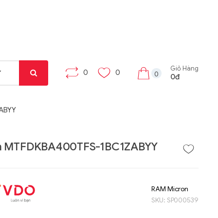
Giỏ Hàng
0
0
0
0đ
ABYY
n MTFDKBA400TFS-1BC1ZABYY
Liên hệ
Liên hệ
Máy tính bảng Gama
Bộ khung máy trạm
RAM Micron
Tab X8
W332-Z00
SKU:
SP000539