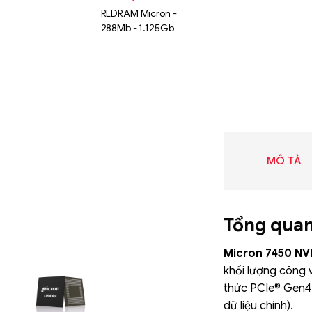
RLDRAM Micron -
288Mb - 1.125Gb
MÔ TẢ
Tổng quan
Micron 7450 N
Liên hệ
khối lượng công 
SK hynix
thức PCIe® Gen4 
GDDR -
dữ liệu chính).