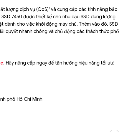
t lượng dịch vụ (QoS)¹ và cung cấp các tính năng bảo
Liên hệ
. SSD 7450 được thiết kế cho nhu cầu SSD dung lượng
Mini PC GB-BMPD-
t dành cho việc khởi động máy chủ. Thêm vào đó, SSD
6005-BW
iải quyết nhanh chóng và chủ động các thách thức phổ
6BXJPDXXWMR-00-
2X01
e
. Hãy nâng cấp ngay để tận hưởng hiệu năng tối ưu!
ành phố Hồ Chí Minh