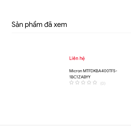
Sản phẩm đã xem
Liên hệ
Micron MTFDKBA400TFS-
1BC1ZABYY
(0)
0
o
u
t
o
f
5
Brands Carousel