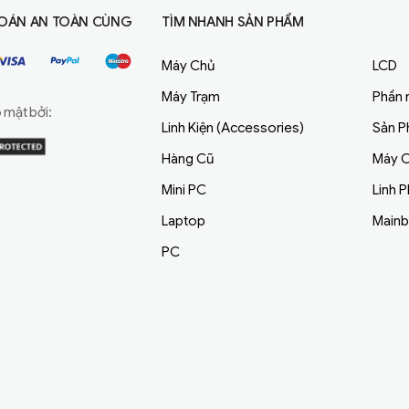
OÁN AN TOÀN CÙNG
TÌM NHANH SẢN PHẨM
Máy Chủ
LCD
Máy Trạm
Phần
mật bởi:
Linh Kiện (Accessories)
Sản 
Hàng Cũ
Máy C
Mini PC
Linh 
Laptop
Main
PC