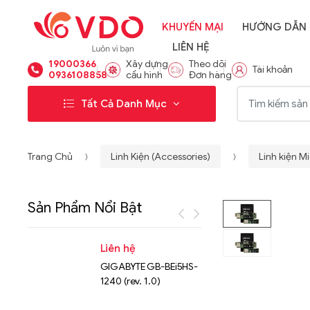
KHUYẾN MẠI
HƯỚNG DẪN
LIÊN HỆ
19000366
Xây dựng
Theo dõi
Tài khoản
0936108858
cấu hình
Đơn hàng
Từ khóa:
Tất Cả Danh Mục
Trang Chủ
Linh Kiện (Accessories)
Linh kiện M
Sản Phẩm Nổi Bật
Liên hệ
Liên hệ
GIGABYTE GB-BEi5HS-
NVMe™ S
1240 (rev. 1.0)
Micron 
15.36TB