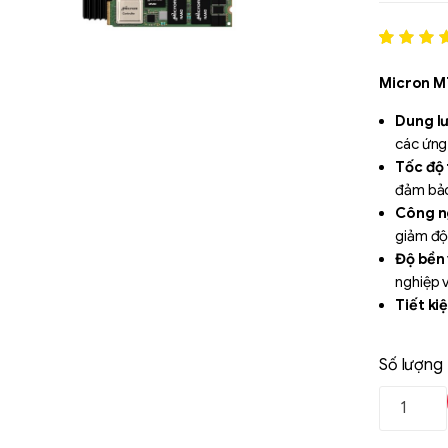
Rated
1
5
out of 5
Micron 
based o
đánh gi
Dung lư
các ứng 
Tốc độ 
đảm bảo 
Công 
giảm độ 
Độ bền 
nghiệp v
Tiết ki
giúp giả
Số lượng
Liên hệ