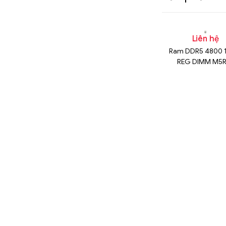
n hệ
Liên hệ
Liên hệ
CRON
MICRON
Ram DDR5 4800 
6S1RC48BA1
MTC20F2085S1RC48BA1
REG DIMM M5R
AGS2AC0P-B