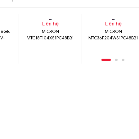
Liên hệ
Liên hệ
16GB
MICRON
MICRON
V-
MTC18F104XS1PC48BB1
MTC36F204WS1PC48BB1
01