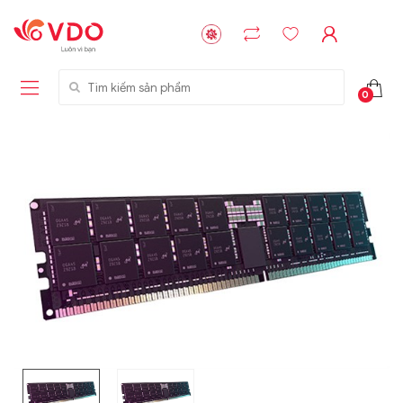
Tìm kiếm sản phẩm
0
Liên hệ
Liên hệ
NVMe™ SSD
GIGABYTE
Storage Micron -
G593-ZD1 (rev.
64GB - 15.36TB
AAX1)