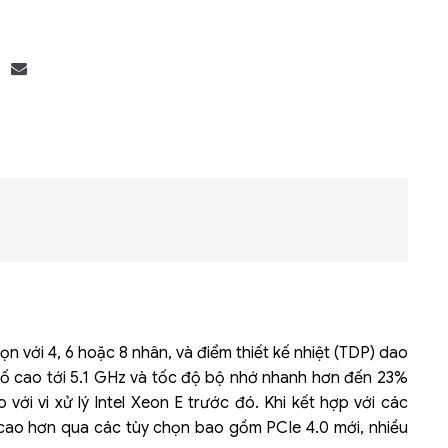
Bộ khung máy chủ
R182-Z90
ọn với 4, 6 hoặc 8 nhân, và điểm thiết kế nhiệt (TDP) dao
ố cao tới 5.1 GHz và tốc độ bộ nhớ nhanh hơn đến 23%
 với vi xử lý Intel Xeon E trước đó. Khi kết hợp với các
 cao hơn qua các tùy chọn bao gồm PCIe 4.0 mới, nhiều