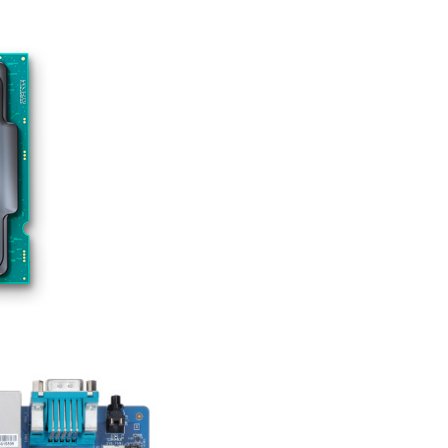
Liên hệ
Mini PC GB-BMPD-
6005-BW
6BXJPDXXWMR-00-
2X01