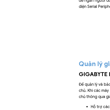
để ngăn người d
diện Serial Perip
Quản lý gi
GIGABYTE 
Để quản lý và bả
chủ. Khi các máy
chủ thông qua gi
Hỗ trợ các