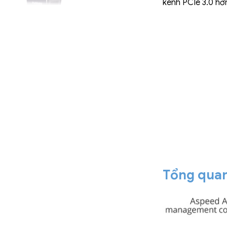
kênh PCIe 3.0 hơn
Tổng qua