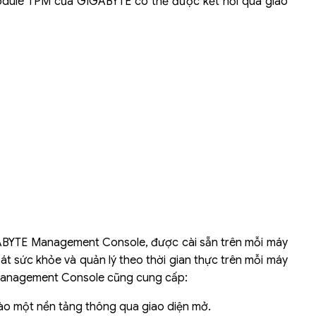
odule TPM của GIGABYTE có thể được kết nối qua giao
GABYTE Management Console, được cài sẵn trên mỗi máy
t sức khỏe và quản lý theo thời gian thực trên mỗi máy
 Management Console cũng cung cấp:
vào một nền tảng thông qua giao diện mở.