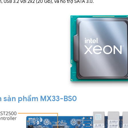
, USB 3.2 với 2x2 (20 Gb), và hỗ trợ SATA 3.0.
n sản phẩm MX33-BS0