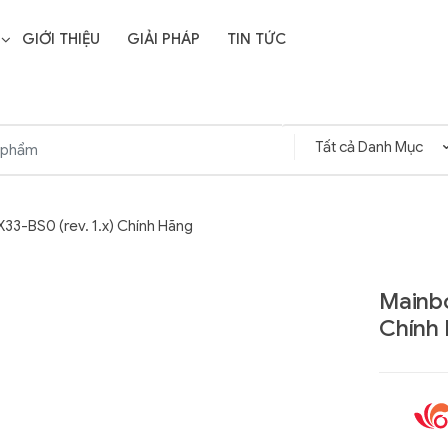
GIỚI THIỆU
GIẢI PHÁP
TIN TỨC
3-BS0 (rev. 1.x) Chính Hãng
Mainbo
Chính
Liên hệ
SD Storage
GIGABYTE G593-ZD1
- 64GB -
(rev. AAX1)