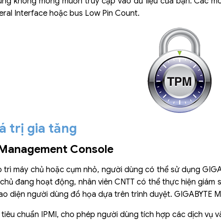
ùng không mong muốn truy cập vào dữ liệu của bạn. Các m
heral Interface hoặc bus Low Pin Count.
á trị gia tăng
Management Console
o trì máy chủ hoặc cụm nhỏ, người dùng có thể sử dụng GI
 chủ đang hoạt động, nhân viên CNTT có thể thực hiện giám sá
ao diện người dùng đồ họa dựa trên trình duyệt. GIGABYTE
 tiêu chuẩn IPMI, cho phép người dùng tích hợp các dịch vụ 