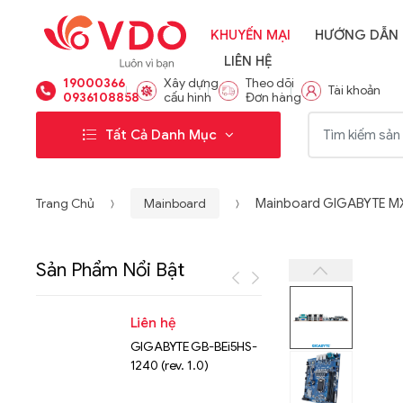
KHUYẾN MẠI
HƯỚNG DẪN
LIÊN HỆ
19000366
Xây dựng
Theo dõi
Tài khoản
0936108858
cấu hình
Đơn hàng
Từ khóa:
Tất Cả Danh Mục
Trang Chủ
Mainboard
Mainboard GIGABYTE MX3
Sản Phẩm Nổi Bật
Liên hệ
Liên hệ
GIGABYTE GB-BEi5HS-
NVMe™ S
1240 (rev. 1.0)
Micron 
15.36TB