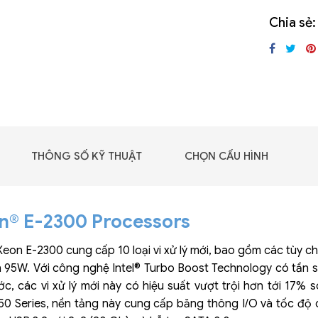
GIGABYTE G493-SB4
Chia sẻ:
(rev. AAP1)
THÔNG SỐ KỸ THUẬT
CHỌN CẤU HÌNH
on® E-2300 Processors
l Xeon E-2300 cung cấp 10 loại vi xử lý mới, bao gồm các tùy ch
95W. Với công nghệ Intel® Turbo Boost Technology có tần s
 - DRAM -
ớc, các vi xử lý mới này có hiệu suất vượt trội hơn tới 17% so
 GDDR6
250 Series, nền tảng này cung cấp băng thông I/O và tốc độ