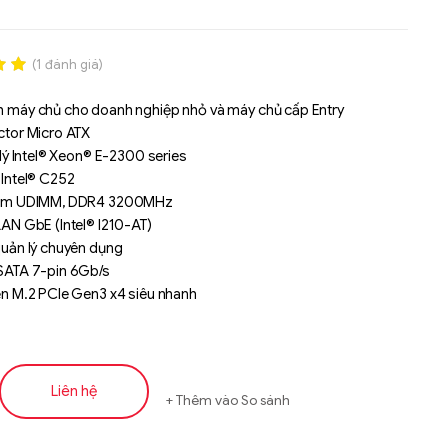
(
1
đánh giá)
.00
 máy chủ cho doanh nghiệp nhỏ và máy chủ cấp Entry
n
ctor Micro ATX
á
 lý Intel® Xeon® E-2300 series
 Intel® C252
cắm UDIMM, DDR4 3200MHz
LAN GbE (Intel® I210-AT)
quản lý chuyên dụng
SATA 7-pin 6Gb/s
ện M.2 PCIe Gen3 x4 siêu nhanh
2 cổng USB 3.2 Gen2
ắm mở rộng PCIe Gen4
Liên hệ
Thêm vào So sánh
Liên hệ