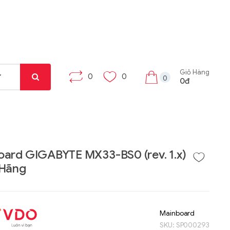
Giỏ Hàng
0
0
0
0đ
ard GIGABYTE MX33-BS0 (rev. 1.x)
 Hãng
Liên hệ
Liên hệ
Máy tính bảng Gama
Bộ khung máy trạm
Tab X8
W332-Z00
Mainboard
SKU:
SP000293