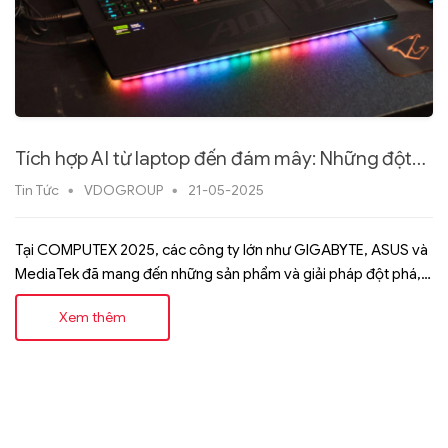
Tích hợp AI từ laptop đến đám mây: Những đột
phá tại COMPUTEX 2025
Tin Tức
VDOGROUP
21-05-2025
Tại COMPUTEX 2025, các công ty lớn như GIGABYTE, ASUS và
MediaTek đã mang đến những sản phẩm và giải pháp đột phá,
hướng tới việc tích hợp AI vào mọi thiết bị, từ máy tính cá nhân
Xem thêm
Posts navigation