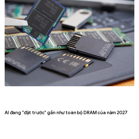
AI đang "đặt trước" gần như toàn bộ DRAM của năm 2027
In
lợ
t