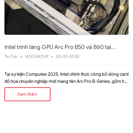
Intel trình làng GPU Arc Pro B50 và B60 tại
Computex 2025: Tối ưu cho AI và máy trạm
Tin Tức
VDOGROUP
20-05-2025
chuyên nghiệp
Tại sự kiện Computex 2025, Intel chính thức công bố dòng card
đồ họa chuyên nghiệp mới mang tên Arc Pro B-Series, gồm hai
model chủ lực là Arc Pro B50 và Arc Pro B60.
Xem thêm
Posts navigation