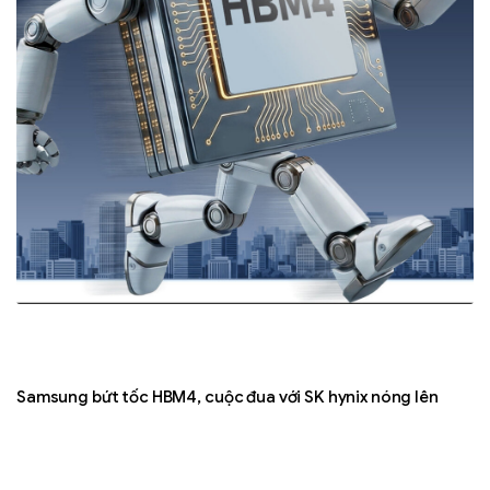
ầm
Samsung bứt tốc HBM4, cuộc đua với SK hynix nóng lên
AI