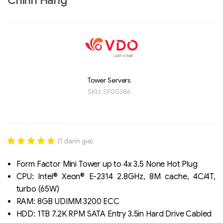
Chính Hãng
Tower Servers
SKU:
SP00386
Liên hệ
SK hynix - DRAM
- GDDR - GDDR6
(
1
đánh giá)
Rated
1
5.00
out of 5
Form Factor Mini Tower up to 4x 3.5 None Hot Plug
based on
CPU: Intel® Xeon® E-2314 2.8GHz, 8M cache, 4C/4T,
đánh giá
turbo (65W)
RAM: 8GB UDIMM 3200 ECC
HDD: 1TB 7.2K RPM SATA Entry 3.5in Hard Drive Cabled