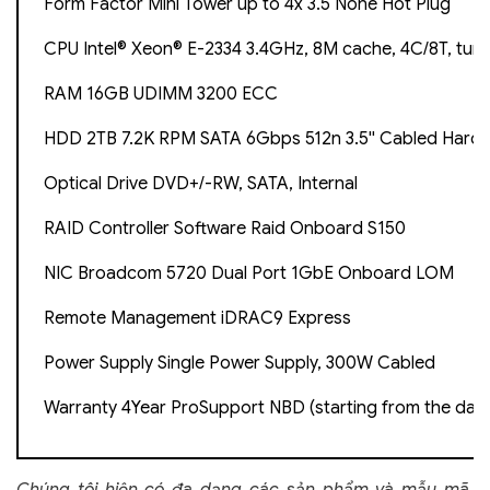
Form Factor Mini Tower up to 4x 3.5 None Hot Plug
CPU Intel® Xeon® E-2334 3.4GHz, 8M cache, 4C/8T, tur
RAM 16GB UDIMM 3200 ECC
HDD 2TB 7.2K RPM SATA 6Gbps 512n 3.5'' Cabled Hard 
Optical Drive DVD+/-RW, SATA, Internal
RAID Controller Software Raid Onboard S150
NIC Broadcom 5720 Dual Port 1GbE Onboard LOM
Remote Management iDRAC9 Express
Power Supply Single Power Supply, 300W Cabled
Warranty 4Year ProSupport NBD (starting from the dat
Chúng tôi hiện có đa dạng các sản phẩm và mẫu mã.