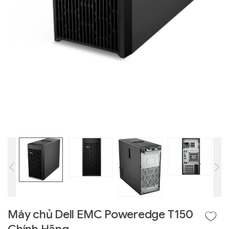
Liên hệ
GIGABYTE
G493-SB4 (rev.
AAP1)
Máy chủ Dell EMC Poweredge T150