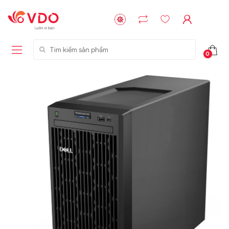
Tìm kiếm sản phẩm
0
Liên hệ
Liên hệ
NVMe™ SSD
GIGABYTE
Storage Micron -
G593-ZD1 (rev.
64GB - 15.36TB
AAX1)