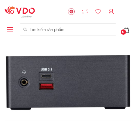
Tìm kiếm sản phẩm
0
Liên hệ
Liên hệ
NVMe™ SSD
GIGABYTE
Storage Micron -
G593-ZD1 (rev.
64GB - 15.36TB
AAX1)