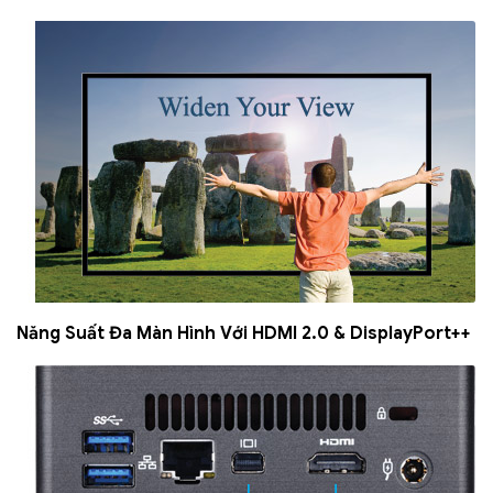
Năng Suất Đa Màn Hình Với HDMI 2.0 & DisplayPort++