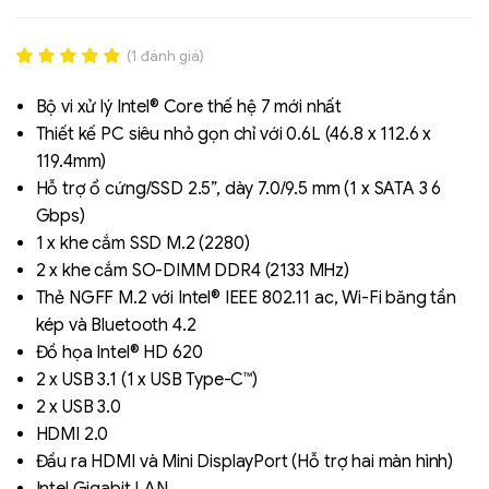
(
1
đánh giá)
Rated
1
5.00
out of 5
Bộ vi xử lý Intel® Core thế hệ 7 mới nhất
based on
Thiết kế PC siêu nhỏ gọn chỉ với 0.6L (46.8 x 112.6 x
đánh giá
119.4mm)
Hỗ trợ ổ cứng/SSD 2.5”, dày 7.0/9.5 mm (1 x SATA 3 6
Gbps)
Liên hệ
1 x khe cắm SSD M.2 (2280)
SK hynix - DRAM
2 x khe cắm SO-DIMM DDR4 (2133 MHz)
- GDDR - GDDR6
Thẻ NGFF M.2 với Intel® IEEE 802.11 ac, Wi-Fi băng tần
kép và Bluetooth 4.2
Đồ họa Intel® HD 620
2 x USB 3.1 (1 x USB Type-C™)
2 x USB 3.0
HDMI 2.0
Đầu ra HDMI và Mini DisplayPort (Hỗ trợ hai màn hình)
Intel Gigabit LAN