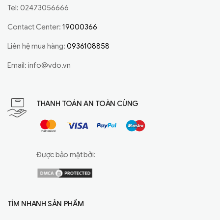
Tel: 02473056666
Contact Center:
19000366
Liên hệ mua hàng:
0936108858
Email:
info@vdo.vn
THANH TOÁN AN TOÀN CÙNG
Được bảo mật bởi:
TÌM NHANH SẢN PHẨM