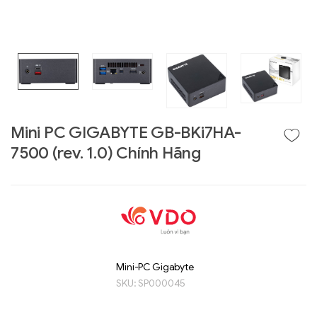
Mini PC GIGABYTE GB-BKi7HA-
7500 (rev. 1.0) Chính Hãng
Liên hệ
GIGABYTE
G493-SB4 (rev.
AAP1)
Mini-PC Gigabyte
SKU:
SP000045