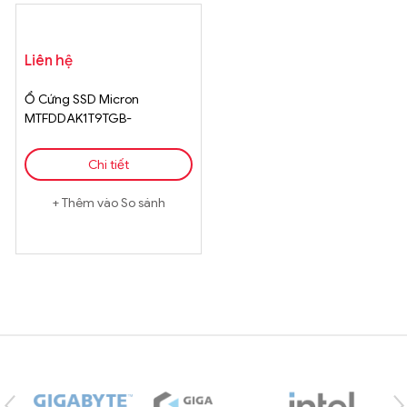
Liên hệ
Ổ Cứng SSD Micron
MTFDDAK1T9TGB-
1BC16ABYY Chính Hãng
Chi tiết
Thêm vào So sánh
Brands Carousel