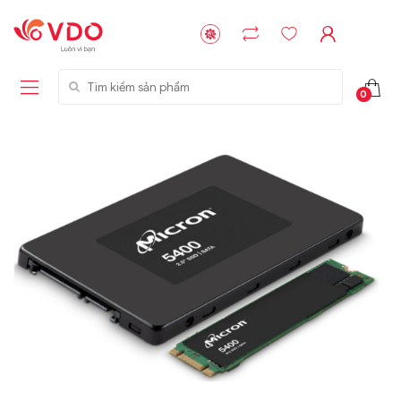
Tìm kiếm sản phẩm
0
Liên hệ
Liên hệ
NVMe™ SSD
GIGABYTE
Storage Micron -
G593-ZD1 (rev.
64GB - 15.36TB
AAX1)