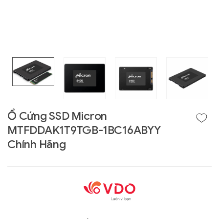
Ổ Cứng SSD Micron
MTFDDAK1T9TGB-1BC16ABYY
Liên hệ
Chính Hãng
GIGABYTE
G493-SB4 (rev.
AAP1)