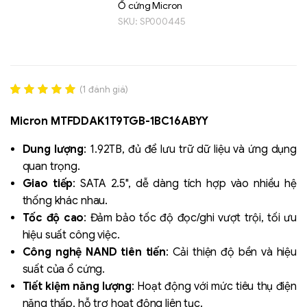
Ổ cứng Micron
SKU:
SP000445
(
1
đánh giá)
Rated
1
5.00
out of 5
Micron MTFDDAK1T9TGB-1BC16ABYY
based on
đánh giá
Liên hệ
Dung lượng
: 1.92TB, đủ để lưu trữ dữ liệu và ứng dụng
SK hynix - DRAM
quan trọng.
- GDDR - GDDR6
Giao tiếp
: SATA 2.5", dễ dàng tích hợp vào nhiều hệ
thống khác nhau.
Tốc độ cao
: Đảm bảo tốc độ đọc/ghi vượt trội, tối ưu
hiệu suất công việc.
Công nghệ NAND tiên tiến
: Cải thiện độ bền và hiệu
suất của ổ cứng.
Tiết kiệm năng lượng
: Hoạt động với mức tiêu thụ điện
năng thấp, hỗ trợ hoạt động liên tục.