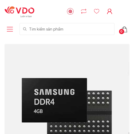
Tìm kiếm sản phẩm
0
Liên hệ
Liên hệ
NVMe™ SSD
GIGABYTE
Storage Micron -
G593-ZD1 (rev.
64GB - 15.36TB
AAX1)