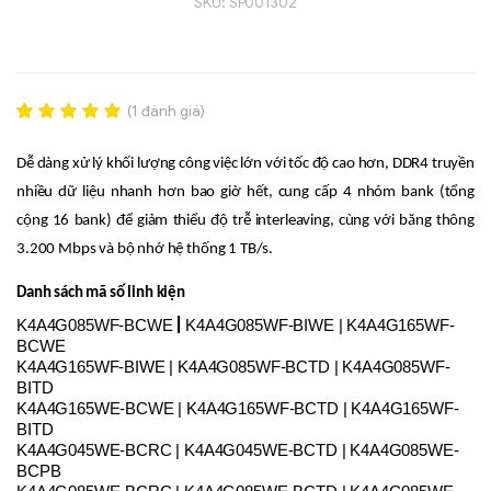
SKU:
SP001302
(
1
đánh giá)
Rated
1
5.00
out of 5
Dễ dàng xử lý khối lượng công việc lớn với tốc độ cao hơn, DDR4 truyền 
based on
đánh giá
nhiều dữ liệu nhanh hơn bao giờ hết, cung cấp 4 nhóm bank (tổng 
cộng 16 bank) để giảm thiểu độ trễ interleaving, cùng với băng thông 
Liên hệ
3.200 Mbps và bộ nhớ hệ thống 1 TB/s.
SK hynix - DRAM
- GDDR - GDDR6
Danh sách mã số linh kiện
|
K4A4G085WF-BCWE
K4A4G085WF-BIWE | K4A4G165WF-
BCWE
K4A4G165WF-BIWE | K4A4G085WF-BCTD | K4A4G085WF-
BITD
K4A4G165WE-BCWE | K4A4G165WF-BCTD | K4A4G165WF-
BITD
K4A4G045WE-BCRC | K4A4G045WE-BCTD | K4A4G085WE-
BCPB