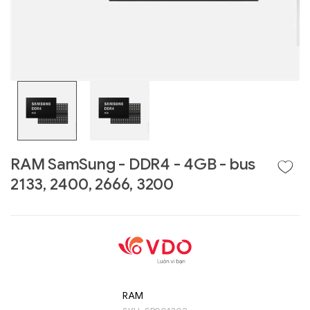
RAM SamSung - DDR4 - 4GB - bus
2133, 2400, 2666, 3200
Liên hệ
GIGABYTE
G493-SB4 (rev.
AAP1)
RAM