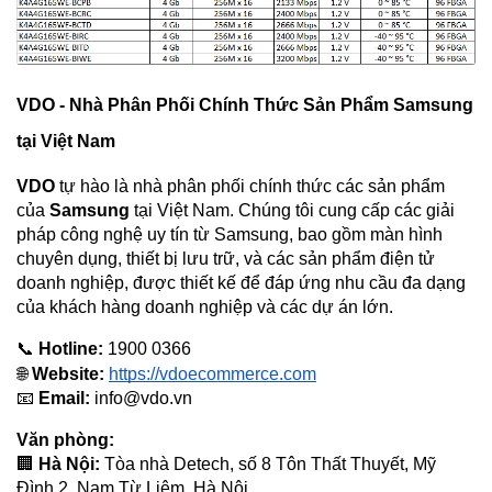
VDO - Nhà Phân Phối Chính Thức Sản Phẩm Samsung 
tại Việt Nam
VDO
 tự hào là nhà phân phối chính thức các sản phẩm 
của 
Samsung
 tại Việt Nam. Chúng tôi cung cấp các giải 
pháp công nghệ uy tín từ Samsung, bao gồm màn hình 
chuyên dụng, thiết bị lưu trữ, và các sản phẩm điện tử 
doanh nghiệp, được thiết kế để đáp ứng nhu cầu đa dạng 
của khách hàng doanh nghiệp và các dự án lớn.
📞 
Hotline:
 1900 0366
🌐 
Website:
https://vdoecommerce.com
📧 
Email:
info@vdo.vn
Văn phòng:
🏢 
Hà Nội:
 Tòa nhà Detech, số 8 Tôn Thất Thuyết, Mỹ 
Đình 2, Nam Từ Liêm, Hà Nội.