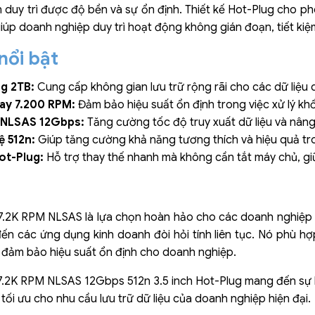
n duy trì được độ bền và sự ổn định. Thiết kế Hot-Plug cho p
iúp doanh nghiệp duy trì hoạt động không gián đoạn, tiết kiệm 
nổi bật
g 2TB:
Cung cấp không gian lưu trữ rộng rãi cho các dữ liệu 
ay 7.200 RPM:
Đảm bảo hiệu suất ổn định trong việc xử lý khối
 NLSAS 12Gbps:
Tăng cường tốc độ truy xuất dữ liệu và nâng
ệ 512n:
Giúp tăng cường khả năng tương thích và hiệu quả t
Hot-Plug:
Hỗ trợ thay thế nhanh mà không cần tắt máy chủ, gi
7.2K RPM NLSAS là lựa chọn hoàn hảo cho các doanh nghiệp cần
đến các ứng dụng kinh doanh đòi hỏi tính liên tục. Nó phù hợ
à đảm bảo hiệu suất ổn định cho doanh nghiệp.
7.2K RPM NLSAS 12Gbps 512n 3.5 inch Hot-Plug mang đến sự kế
p tối ưu cho nhu cầu lưu trữ dữ liệu của doanh nghiệp hiện đại.