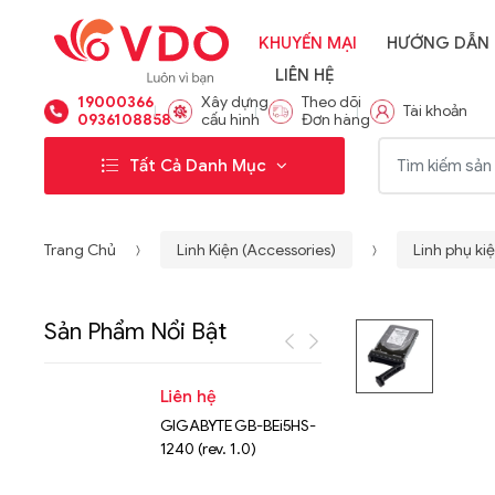
KHUYẾN MẠI
HƯỚNG DẪN
LIÊN HỆ
19000366
Xây dựng
Theo dõi
Tài khoản
0936108858
cấu hình
Đơn hàng
Từ khóa:
Tất Cả Danh Mục
Trang Chủ
Linh Kiện (Accessories)
Linh phụ kiệ
Sản Phẩm Nổi Bật
Liên hệ
Liên hệ
GIGABYTE GB-BEi5HS-
NVMe™ S
1240 (rev. 1.0)
Micron 
15.36TB