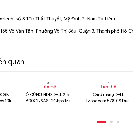
Detech, số 8 Tôn Thất Thuyết, Mỹ Đình 2, Nam Từ Liêm.
 155 Võ Văn Tần, Phường Võ Thị Sáu, Quận 3, Thành phố Hồ C
iên quan
Liên hệ
Liên hệ
00GB
Ổ CỨNG HDD DELL 2.5''
Card mạng DELL
ps 10k
600GB SAS 12Gbps 15k
Broadcom 57810S Dual
Port, 10Gbps PCIe Networ
Adapter & include 2x10G
SR Modules & 2xCabling
SM-LC-LC-3M Optical
jump rope SM LC/UPC-