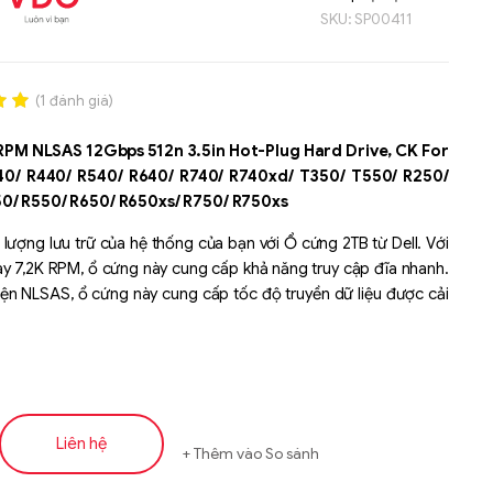
SKU:
SP00411
(
1
đánh giá)
.00
RPM NLSAS 12Gbps 512n 3.5in Hot-Plug Hard Drive, CK For
n
40/ R440/ R540/ R640/ R740/ R740xd/ T350/ T550/ R250/
á
0/ R550/ R650/ R650xs/ R750/ R750xs
lượng lưu trữ của hệ thống của bạn với Ổ cứng 2TB từ Dell. Với
y 7,2K RPM, ổ cứng này cung cấp khả năng truy cập đĩa nhanh.
iện NLSAS, ổ cứng này cung cấp tốc độ truyền dữ liệu được cải
Liên hệ
Thêm vào So sánh
Liên hệ