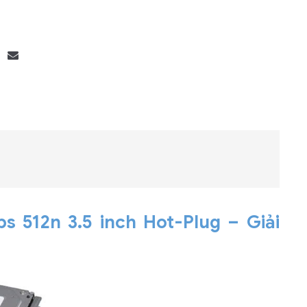
Bộ khung máy chủ
R182-Z90
 512n 3.5 inch Hot-Plug – Giải