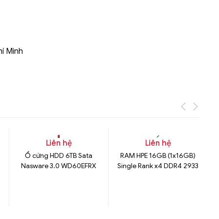
hí Minh
Liên hệ
Liên hệ
Ổ cứng HDD 6TB Sata
RAM HPE 16GB (1x16GB)
Nasware 3.0 WD60EFRX
Single Rank x4 DDR4 2933
k
E