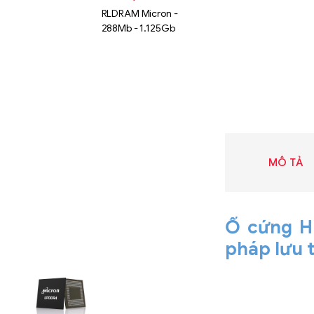
RLDRAM Micron -
288Mb - 1.125Gb
MÔ TẢ
Ổ cứng HD
pháp lưu 
Liên hệ
SK hynix
GDDR -