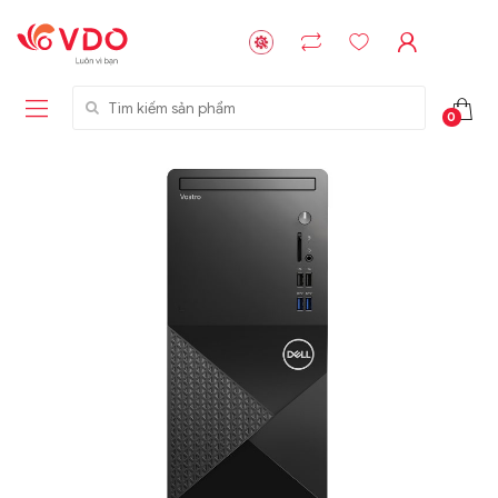
Tìm kiếm sản phẩm
0
Liên hệ
Liên hệ
NVMe™ SSD
GIGABYTE
Storage Micron -
G593-ZD1 (rev.
64GB - 15.36TB
AAX1)