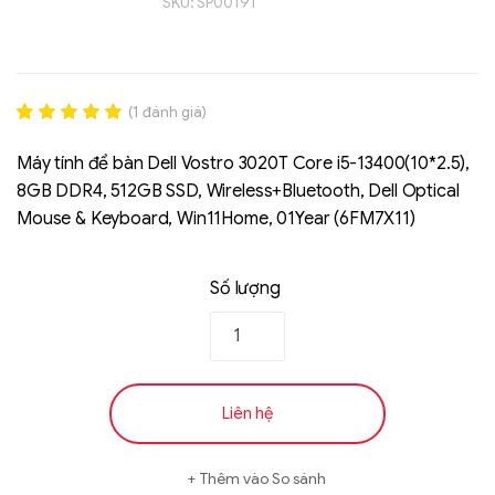
SKU:
SP00191
(
1
đánh giá)
Rated
1
5.00
out of 5
Máy tính để bàn Dell Vostro 3020T Core i5-13400(10*2.5),
based on
8GB DDR4, 512GB SSD, Wireless+Bluetooth, Dell Optical
đánh giá
Mouse & Keyboard, Win11Home, 01Year (6FM7X11)
Liên hệ
SK hynix - DRAM
Số lượng
- GDDR - GDDR6
Liên hệ
Thêm vào So sánh