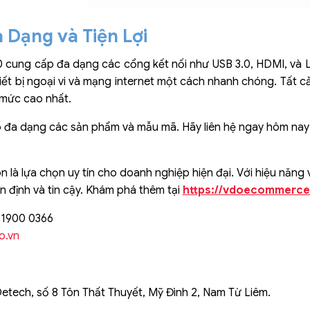
 Dạng và Tiện Lợi
20 cung cấp đa dạng các cổng kết nối như USB 3.0, HDMI, và L
thiết bị ngoại vi và mạng internet một cách nhanh chóng. Tất c
 mức cao nhất.
 đa dạng các sản phẩm và mẫu mã. Hãy liên hệ ngay hôm nay để
n là lựa chọn uy tín cho doanh nghiệp hiện đại. Với hiệu năng
ổn định và tin cậy. Khám phá thêm tại
https://vdoecommerc
: 1900 0366
o.vn
Detech, số 8 Tôn Thất Thuyết, Mỹ Đình 2, Nam Từ Liêm.