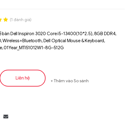
(
1
đánh giá)
.00
ể bàn Dell Inspiron 3020 Core i5-13400(10*2.5), 8GB DDR4,
n
 Wireless+Bluetooth, Dell Optical Mouse & Keyboard,
á
e, 01Year_MTI51012W1-8G-512G
Liên hệ
Thêm vào So sánh
Liên hệ