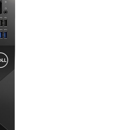
Liên hệ
Mini PC GB-BMPD-
6005-BW
6BXJPDXXWMR-00-
2X01