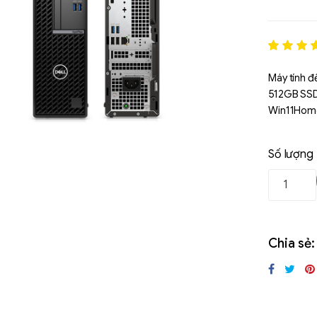
Rated
1
5
out of 5
Máy tính đ
based o
512GB SSD,
đánh gi
Win11Hom
Số lượng
Chia sẻ:
Liên hệ