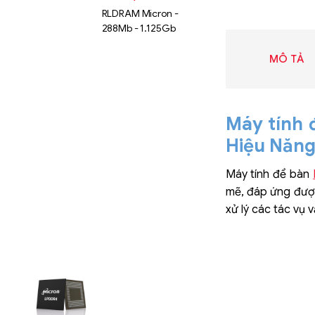
RLDRAM Micron -
288Mb - 1.125Gb
MÔ TẢ
Máy tính 
Hiệu Năng 
Máy tính để bàn
mẽ, đáp ứng được 
xử lý các tác vụ
Liên hệ
SK hynix
GDDR -