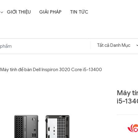
GIỚI THIỆU
GIẢI PHÁP
TIN TỨC
Máy tính để bàn Dell Inspiron 3020 Core i5-13400
Máy tí
i5-13
Liên hệ
SD Storage
GIGABYTE G593-ZD1
- 64GB -
(rev. AAX1)