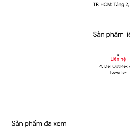
TP. HCM: Tầng 2,
Sản phẩm l
n hệ
Liên hệ
Liên hệ
để bàn Dell
Máy tính để bàn Dell
PC Dell OptiPlex
 13th Core i7-
Vostro 3020 SFF i7-13700
Tower I5-
700
13500/8GB/25
SSD/FEDORA/
Sản phẩm đã xem