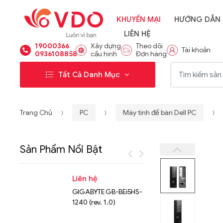
KHUYẾN MẠI
HƯỚNG DẪN
LIÊN HỆ
19000366
Xây dựng
Theo dõi
Tài khoản
0936108858
cấu hình
Đơn hàng
Từ khóa:
Tất Cả Danh Mục
Trang Chủ
PC
Máy tính để bàn Dell PC
Sản Phẩm Nổi Bật
Liên hệ
Liên hệ
GIGABYTE GB-BEi5HS-
NVMe™ S
1240 (rev. 1.0)
Micron 
15.36TB