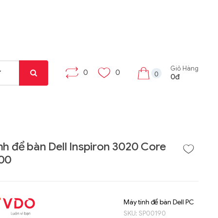
Giỏ Hàng
0
0
0
0đ
nh để bàn Dell Inspiron 3020 Core
400
Liên hệ
Liên hệ
Máy tính bảng Gama
Bộ khung máy trạm
Tab X8
W332-Z00
Máy tính để bàn Dell PC
SKU:
SP00190