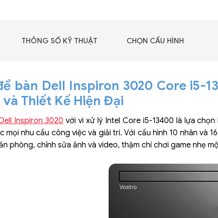
GIGABYTE G493-SB4
(rev. AAP1)
THÔNG SỐ KỸ THUẬT
CHỌN CẤU HÌNH
để bàn Dell Inspiron 3020 Core i5-
và Thiết Kế Hiện Đại
Dell Inspiron 3020
với vi xử lý Intel Core i5-13400 là lựa ch
mọi nhu cầu công việc và giải trí. Với cấu hình 10 nhân và 16 l
 văn phòng, chỉnh sửa ảnh và video, thậm chí chơi game nhẹ m
 - DRAM -
 GDDR6