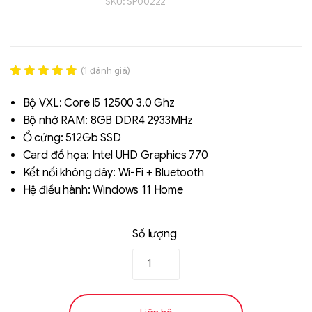
SKU:
SP00222
(
1
đánh giá)
Rated
1
5.00
out of 5
Bộ VXL: Core i5 12500 3.0 Ghz
based on
Bộ nhớ RAM: 8GB DDR4 2933MHz
đánh giá
Ổ cứng: 512Gb SSD
Liên hệ
Card đồ họa: Intel UHD Graphics 770
SK hynix - DRAM
Kết nối không dây: Wi-Fi + Bluetooth
- GDDR - GDDR6
Hệ điều hành: Windows 11 Home
Số lượng