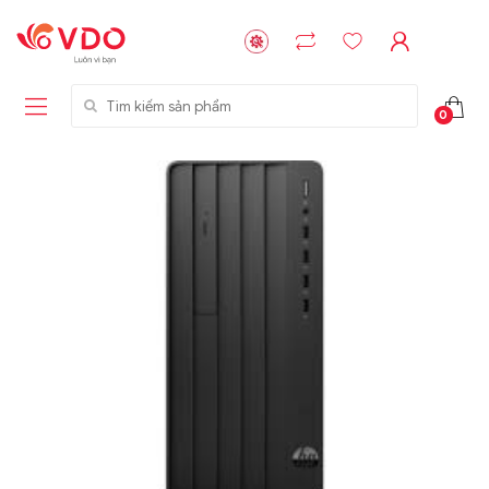
Tìm kiếm sản phẩm
0
Liên hệ
Liên hệ
NVMe™ SSD
GIGABYTE
Storage Micron -
G593-ZD1 (rev.
64GB - 15.36TB
AAX1)