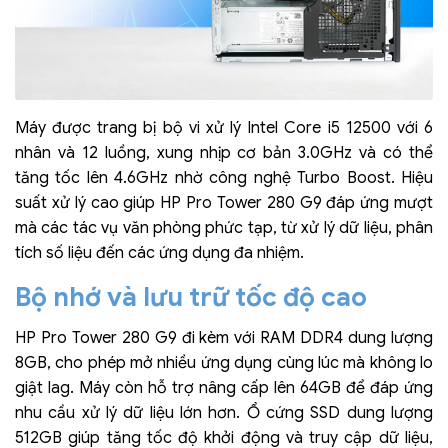
Máy được trang bị bộ vi xử lý Intel Core i5 12500 với 6
nhân và 12 luồng, xung nhịp cơ bản 3.0GHz và có thể
tăng tốc lên 4.6GHz nhờ công nghệ Turbo Boost. Hiệu
suất xử lý cao giúp HP Pro Tower 280 G9 đáp ứng mượt
mà các tác vụ văn phòng phức tạp, từ xử lý dữ liệu, phân
tích số liệu đến các ứng dụng đa nhiệm.
Bộ nhớ và lưu trữ tốc độ cao
HP Pro Tower 280 G9 đi kèm với RAM DDR4 dung lượng
8GB, cho phép mở nhiều ứng dụng cùng lúc mà không lo
giật lag. Máy còn hỗ trợ nâng cấp lên 64GB để đáp ứng
nhu cầu xử lý dữ liệu lớn hơn. Ổ cứng SSD dung lượng
512GB giúp tăng tốc độ khởi động và truy cập dữ liệu,