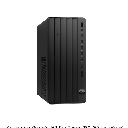
Lớp vỏ màu đen của HP Pro Tower 280 G9 tạo nên vẻ