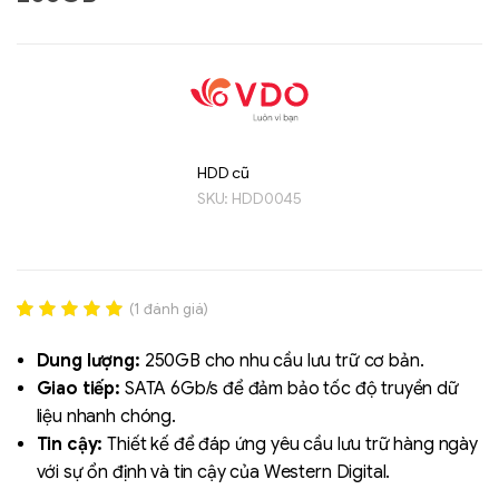
HDD cũ
SKU:
HDD0045
Liên hệ
SK hynix - DRAM
- GDDR - GDDR6
(
1
đánh giá)
Rated
1
5.00
out of 5
Dung lượng:
250GB cho nhu cầu lưu trữ cơ bản.
based on
Giao tiếp:
SATA 6Gb/s để đảm bảo tốc độ truyền dữ
đánh giá
liệu nhanh chóng.
Tin cậy:
Thiết kế để đáp ứng yêu cầu lưu trữ hàng ngày
với sự ổn định và tin cậy của Western Digital.