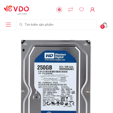
Tìm kiếm sản phẩm
0
Liên hệ
Liên hệ
NVMe™ SSD
GIGABYTE
Storage Micron -
G593-ZD1 (rev.
64GB - 15.36TB
AAX1)