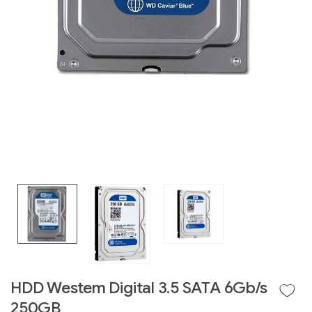
Liên hệ
GIGABYTE
G493-SB4 (rev.
AAP1)
HDD Westem Digital 3.5 SATA 6Gb/s
250GB