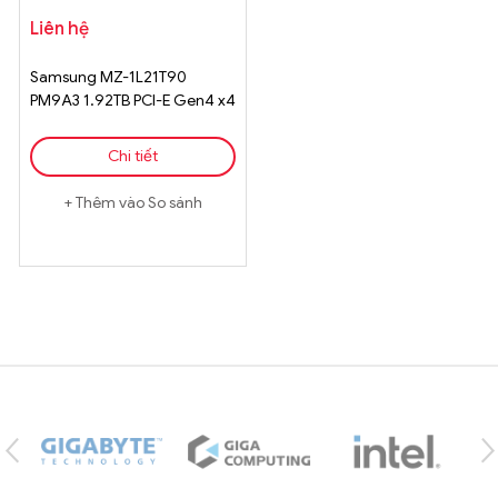
Liên hệ
Samsung MZ-1L21T90
PM9A3 1.92TB PCI-E Gen4 x4
M.2
Chi tiết
Thêm vào So sánh
Brands Carousel