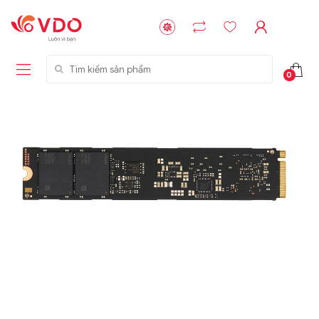
Tìm kiếm sản phẩm
0
Liên hệ
Liên hệ
NVMe™ SSD
GIGABYTE
Storage Micron -
G593-ZD1 (rev.
64GB - 15.36TB
AAX1)