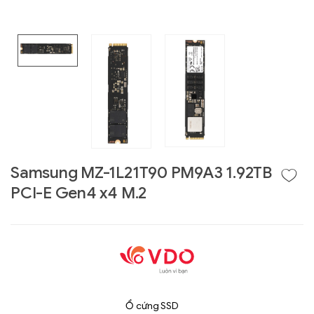
Liên hệ
SK hynix - DRAM
Samsung MZ-1L21T90 PM9A3 1.92TB
- GDDR - GDDR6
PCI-E Gen4 x4 M.2
Ổ cứng SSD