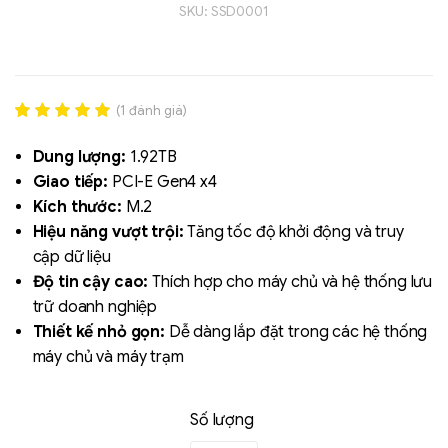
SKU:
SSD0001
(
1
đánh giá)
Rated
1
5.00
out of 5
Dung lượng:
1.92TB
based on
Giao tiếp:
PCI-E Gen4 x4
đánh giá
Kích thước:
M.2
Hiệu năng vượt trội:
Tăng tốc độ khởi động và truy
cập dữ liệu
Độ tin cậy cao:
Thích hợp cho máy chủ và hệ thống lưu
trữ doanh nghiệp
Thiết kế nhỏ gọn:
Dễ dàng lắp đặt trong các hệ thống
máy chủ và máy trạm
Số lượng