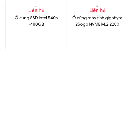
Liên hệ
Liên hệ
Ổ cứng SSD Intel 540s
Ổ cứng máy tính gigabyte
-480GB
256gb NVME M.2 2280