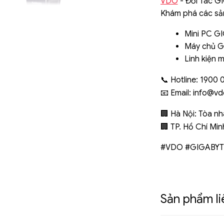
VDO
- Đối Tác GI
Khám phá các sả
Mini PC GI
Máy chủ GI
Linh kiện 
Hotline: 1900 
📞
Email:
info@vd
📧
Hà Nội: Tòa nh
🏢
TP. Hồ Chí Min
🏢
#VDO #GIGABYTE
Sản phẩm l