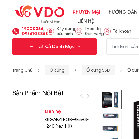
KHUYẾN MẠI
HƯỚNG DẪN
LIÊN HỆ
19000366
Xây dựng
Theo dõi
Tài khoản
0936108858
cấu hình
Đơn hàng
Từ khóa:
Tất Cả Danh Mục
Trang Chủ
Ổ cứng
Ổ cứng SSD
Ổ cứn
Sản Phẩm Nổi Bật
Liên hệ
Liên hệ
GIGABYTE GB-BEi5HS-
NVMe™ S
1240 (rev. 1.0)
Micron 
15.36TB