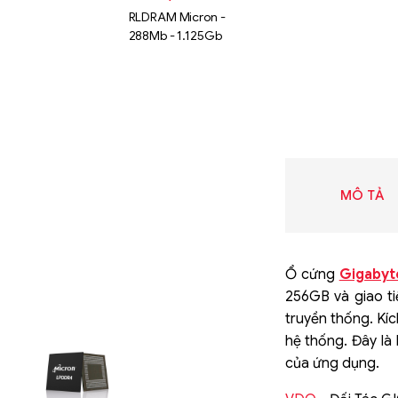
RLDRAM Micron -
288Mb - 1.125Gb
MÔ TẢ
Ổ cứng
Gigabyt
256GB và giao ti
truyền thống. Kí
Liên hệ
hệ thống. Đây là
SK hynix
của ứng dụng.
GDDR -