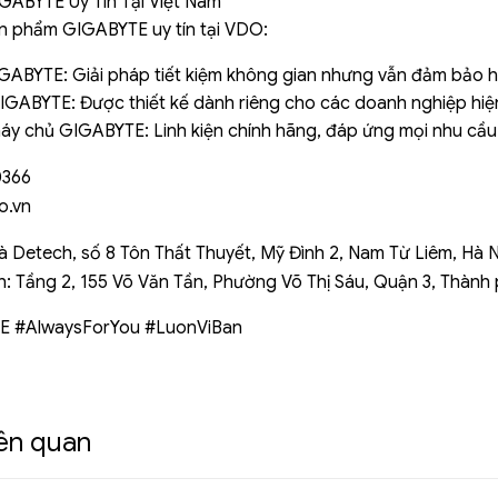
GABYTE Uy Tín Tại Việt Nam
n phẩm GIGABYTE uy tín tại VDO:
GABYTE: Giải pháp tiết kiệm không gian nhưng vẫn đảm bảo h
GABYTE: Được thiết kế dành riêng cho các doanh nghiệp hiện
máy chủ GIGABYTE: Linh kiện chính hãng, đáp ứng mọi nhu cầu
0366
o.vn
à Detech, số 8 Tôn Thất Thuyết, Mỹ Đình 2, Nam Từ Liêm, Hà N
h: Tầng 2, 155 Võ Văn Tần, Phường Võ Thị Sáu, Quận 3, Thành
 #AlwaysForYou #LuonViBan
iên quan