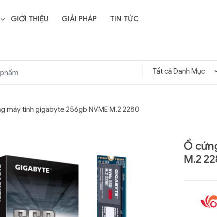
GIỚI THIỆU
GIẢI PHÁP
TIN TỨC
g máy tính gigabyte 256gb NVME M.2 2280
Ổ cứn
M.2 2
Liên hệ
SD Storage
GIGABYTE G593-ZD1
- 64GB -
(rev. AAX1)