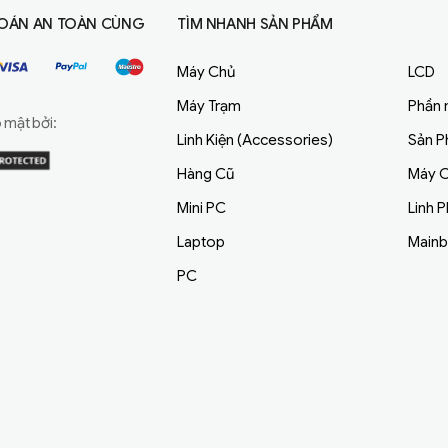
OÁN AN TOÀN CÙNG
TÌM NHANH SẢN PHẨM
Máy Chủ
LCD
Máy Trạm
Phần
mật bởi:
Linh Kiện (Accessories)
Sản 
Hàng Cũ
Máy C
Mini PC
Linh 
Laptop
Main
PC