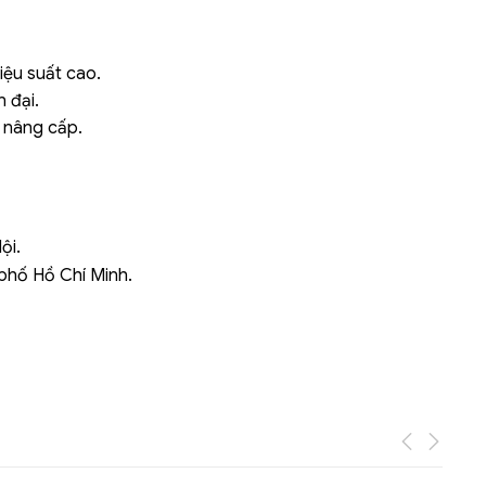
Liên hệ
iệu suất cao.
Mini PC GB-BMPD-
 đại.
6005-BW
6BXJPDXXWMR-00-
 nâng cấp.
2X01
ội.
 phố Hồ Chí Minh.