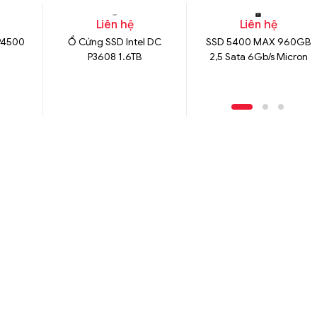
Liên hệ
Liên hệ
 P4500
Ổ Cứng SSD Intel DC
SSD 5400 MAX 960GB
P3608 1.6TB
2,5 Sata 6Gb/s Micron
Model: MTFDDAK960TGB