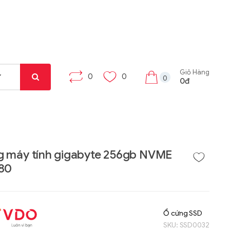
Giỏ Hàng
0
0
0
0đ
g máy tính gigabyte 256gb NVME
280
Liên hệ
Liên hệ
Máy tính bảng Gama
Bộ khung máy trạm
Tab X8
W332-Z00
Ổ cứng SSD
SKU:
SSD0032