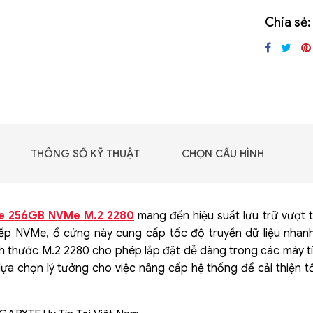
GIGABYTE G493-SB4
Chia sẻ:
(rev. AAP1)
THÔNG SỐ KỸ THUẬT
CHỌN CẤU HÌNH
e 256GB NVMe M.2 2280
mang đến hiệu suất lưu trữ vượt t
ếp NVMe, ổ cứng này cung cấp tốc độ truyền dữ liệu nhanh
ch thước M.2 2280 cho phép lắp đặt dễ dàng trong các máy tín
 lựa chọn lý tưởng cho việc nâng cấp hệ thống để cải thiện t
 - DRAM -
 GDDR6