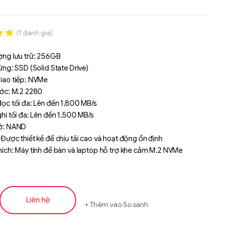
(
1
đánh giá)
.00
ợng lưu trữ: 256GB
n
ứng: SSD (Solid State Drive)
á
iao tiếp: NVMe
ước: M.2 2280
ọc tối đa: Lên đến 1,800 MB/s
hi tối đa: Lên đến 1,500 MB/s
ớ: NAND
Được thiết kế để chịu tải cao và hoạt động ổn định
hích: Máy tính để bàn và laptop hỗ trợ khe cắm M.2 NVMe
Liên hệ
Thêm vào So sánh
Liên hệ