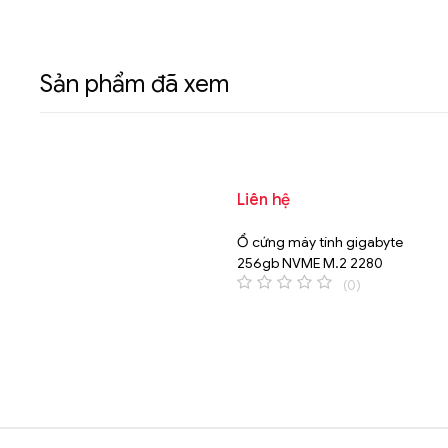
Sản phẩm đã xem
Liên hệ
Ổ cứng máy tính gigabyte
256gb NVME M.2 2280
(0)
0
o
u
t
o
f
5
Brands Carousel