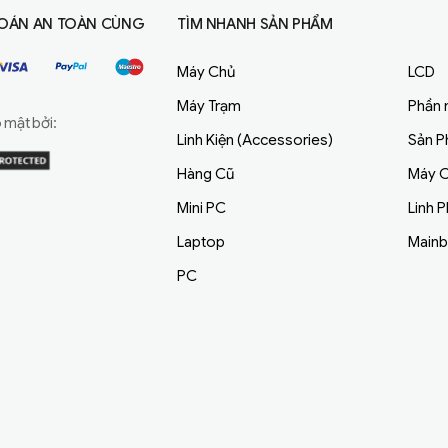
OÁN AN TOÀN CÙNG
TÌM NHANH SẢN PHẨM
Máy Chủ
LCD
Máy Trạm
Phần
mật bởi:
Linh Kiện (Accessories)
Sản 
Hàng Cũ
Máy C
Mini PC
Linh 
Laptop
Main
PC