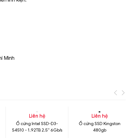
n linh kiện.
Liên hệ
Mini PC GB-BMPD-
6005-BW
6BXJPDXXWMR-00-
2X01
hí Minh
Liên hệ
Liên hệ
Ổ cứng Intel SSD-D3-
Ổ cứng SSD Kingston
S4510 - 1.92TB 2.5'' 6Gb/s
480gb
SATA