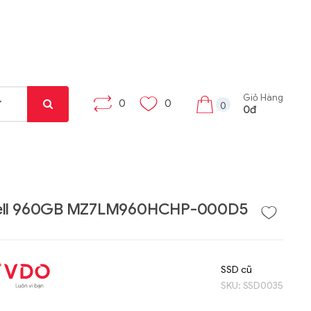
Giỏ Hàng
0
0
0
0đ
ell 960GB MZ7LM960HCHP-000D5
Liên hệ
Liên hệ
Máy tính bảng Gama
Bộ khung máy trạm
SSD cũ
Tab X8
W332-Z00
SKU:
SSD0035