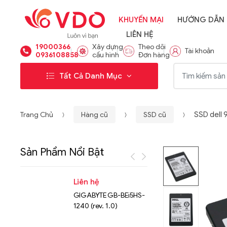
KHUYẾN MẠI
HƯỚNG DẪN
LIÊN HỆ
19000366
Xây dựng
Theo dõi
Tài khoản
0936108858
cấu hình
Đơn hàng
Từ khóa:
Tất Cả Danh Mục
Trang Chủ
Hàng cũ
SSD cũ
SSD del
Sản Phẩm Nổi Bật
Liên hệ
Liên hệ
GIGABYTE GB-BEi5HS-
NVMe™ S
1240 (rev. 1.0)
Micron 
15.36TB