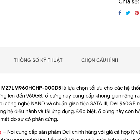
Chia sẻ:
GIGABYTE G493-SB4
(rev. AAP1)
THÔNG SỐ KỸ THUẬT
CHỌN CẤU HÌNH
GB MZ7LM960HCHP-000D5
là lựa chọn tối ưu cho các hệ thố
ợng lên đến 960GB, ổ cứng này cung cấp không gian rộng rãi
bị công nghệ NAND và chuẩn giao tiếp SATA III, Dell 960GB ma
ng hệ điều hành và tải ứng dụng. Đặc biệt, ổ cứng này còn hỗ
 mát do sự cố phần cứng.
 - DRAM -
 GDDR6
e
– Nơi cung cấp sản phẩm Dell chính hãng với giá cả hợp lý 