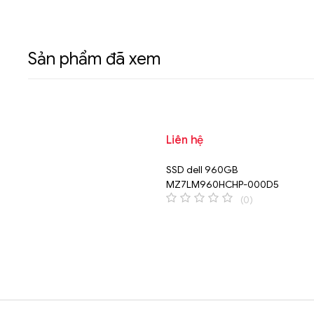
Sản phẩm đã xem
Liên hệ
SSD dell 960GB
MZ7LM960HCHP-000D5
(0)
0
o
u
t
o
f
5
Brands Carousel