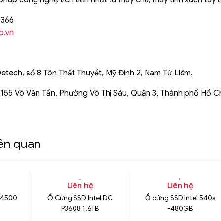
pháp công nghệ tiên tiến nhất từ máy chủ, máy tính xách tay đế
0366
o.vn
Detech, số 8 Tôn Thất Thuyết, Mỹ Đình 2, Nam Từ Liêm.
 155 Võ Văn Tần, Phường Võ Thị Sáu, Quận 3, Thành phố Hồ C
iên quan
Liên hệ
Liên hệ
 P4500
Ổ Cứng SSD Intel DC
Ổ cứng SSD Intel 540s
P3608 1.6TB
-480GB