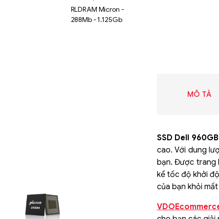
RLDRAM Micron -
288Mb - 1.125Gb
MÔ TẢ
SSD Dell 960
cao. Với dung lư
bạn. Được trang 
kể tốc độ khởi độ
Liên hệ
của bạn khỏi mất
SK hynix
GDDR -
VDOEcommerc