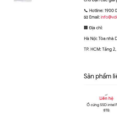
cho bạn các giải 
📞 Hotline: 1900 
📧 Email:
info@vd
🏢 Địa chỉ:
Hà Nội: Tòa nhà 
TP. HCM: Tầng 2,
Sản phẩm l
n hệ
Liên hệ
Liên hệ
3520 800GB
SSD Intel 480GB, Model:
Ổ cứng SSD intel
SSDSC2KB480G7R
8TB