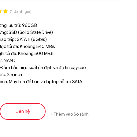
(
1
đánh giá)
.00
ợng lưu trữ: 960GB
n
ứng: SSD (Solid State Drive)
á
ao tiếp: SATA III (6Gb/s)
đọc tối đa: Khoảng 540 MB/s
ghi tối đa: Khoảng 500 MB/s
ớ: NAND
Đảm bảo hiệu suất ổn định và độ tin cậy cao
ớc: 2.5 inch
ích: Máy tính để bàn và laptop hỗ trợ SATA
Liên hệ
Thêm vào So sánh
Liên hệ