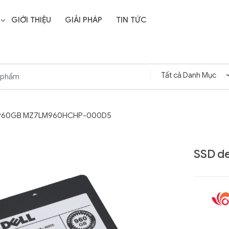
GIỚI THIỆU
GIẢI PHÁP
TIN TỨC
l 960GB MZ7LM960HCHP-000D5
SSD d
Liên hệ
SD Storage
GIGABYTE G593-ZD1
- 64GB -
(rev. AAX1)