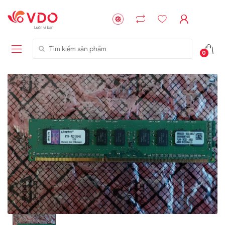
Tìm kiếm sản phẩm
0
Liên hệ
Liên hệ
NVMe™ SSD
GIGABYTE
Storage Micron -
G593-ZD1 (rev.
64GB - 15.36TB
AAX1)