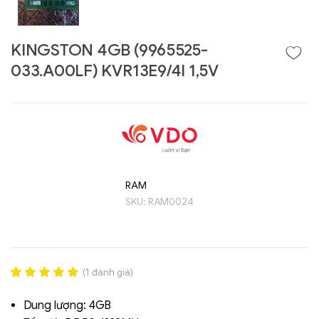
KINGSTON 4GB (9965525-
033.A00LF) KVR13E9/4I 1,5V
RAM
Liên hệ
SKU:
RAM0024
GIGABYTE
G493-SB4 (rev.
AAP1)
(
1
đánh giá)
Rated
1
5.00
out of 5
Dung lượng: 4GB
based on