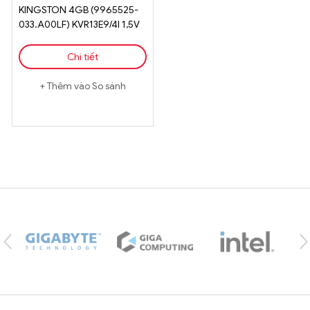
KINGSTON 4GB (9965525-
033.A00LF) KVR13E9/4I 1,5V
Chi tiết
Thêm vào So sánh
Brands Carousel