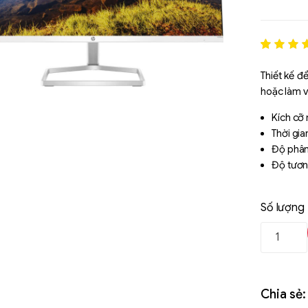
Rated
1
5
out of 5
Thiết kế để
based o
hoặc làm v
đánh gi
Kích cơ
Thời gi
Độ phân
Độ tươn
Số lượng
Chia sẻ:
Liên hệ