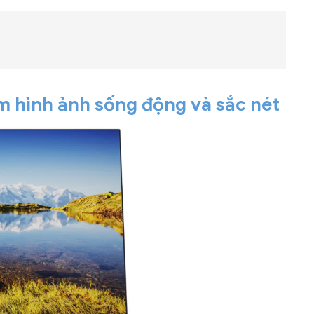
Liên hệ
Mini PC GB-BMPD-
6005-BW
6BXJPDXXWMR-00-
2X01
m hình ảnh sống động và sắc nét