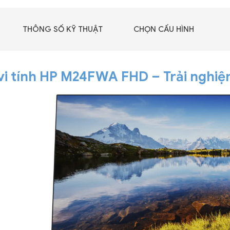
THÔNG SỐ KỸ THUẬT
CHỌN CẤU HÌNH
vi tính HP M24FWA FHD – Trải nghiệ