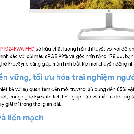
P M24FWA FHD
sở hữu chất lượng hiển thị tuyệt vời với độ 
chính xác với dải màu sRGB 99% và góc nhìn rộng 178 độ, bạn 
 nghệ FreeSync cũng giúp màn hình bắt kịp mọi chuyển động n
ền vững, tối ưu hóa trải nghiệm ngư
ết kế với sự quan tâm đến môi trường, sử dụng đến 85% vật li
biệt, công nghệ Eyesafe tích hợp giúp bảo vệ mắt mà không 
y giải trí trong thời gian dài.
và liền mạch