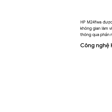
HP M24fwa được t
không gian làm v
thông qua phần m
Công nghệ H