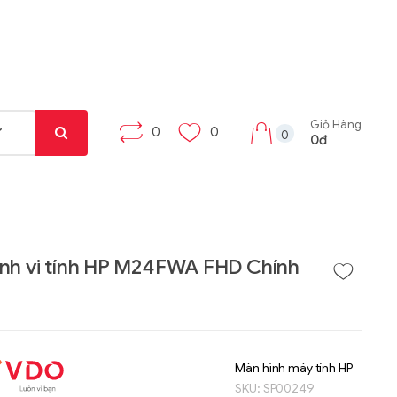
Giỏ Hàng
0
0
0
0đ
nh vi tính HP M24FWA FHD Chính
Liên hệ
Liên hệ
Máy tính bảng Gama
Bộ khung máy trạm
Tab X8
W332-Z00
Màn hình máy tính HP
SKU:
SP00249