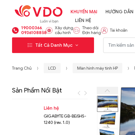
KHUYẾN MẠI
HƯỚNG DẪN
LIÊN HỆ
19000366
Xây dựng
Theo dõi
Tài khoản
0936108858
cấu hình
Đơn hàng
Từ khóa:
Tất Cả Danh Mục
Trang Chủ
LCD
Màn hình máy tính HP
Sản Phẩm Nổi Bật
Liên hệ
Liên hệ
GIGABYTE GB-BEi5HS-
NVMe™ S
1240 (rev. 1.0)
Micron 
15.36TB