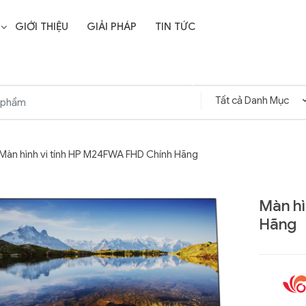
GIỚI THIỆU
GIẢI PHÁP
TIN TỨC
Màn hình vi tính HP M24FWA FHD Chính Hãng
Màn hì
Hãng
Liên hệ
SD Storage
GIGABYTE G593-ZD1
- 64GB -
(rev. AAX1)