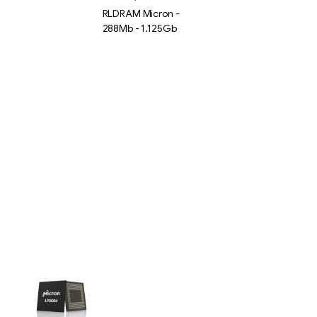
RLDRAM Micron -
288Mb - 1.125Gb
Liên hệ
SK hynix
GDDR -