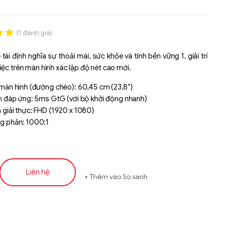
(
1
đánh giá)
.00
 tái định nghĩa sự thoải mái, sức khỏe và tính bền vững 1, giải trí
n
iệc trên màn hình xác lập độ nét cao mới.
á
̃ màn hình (đường chéo): 60,45 cm (23,8")
an đáp ứng: 5ms GtG (với bộ khởi động nhanh)
 giải thực: FHD (1920 x 1080)
g phản: 1000:1
Liên hệ
Thêm vào So sánh
Liên hệ