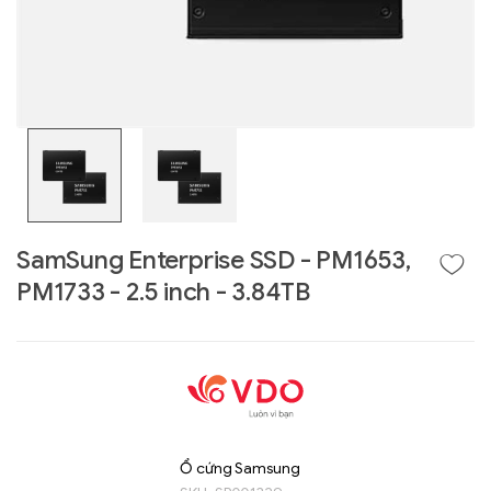
SamSung Enterprise SSD - PM1653,
PM1733 - 2.5 inch - 3.84TB
Liên hệ
GIGABYTE
G493-SB4 (rev.
AAP1)
Ổ cứng Samsung