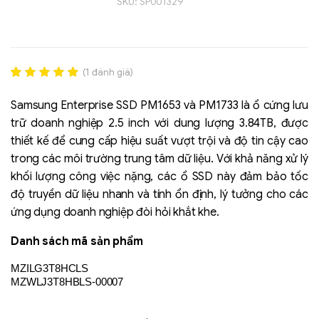
SKU:
SP001329
(
1
đánh giá)
Rated
1
5.00
out of 5
Samsung Enterprise SSD PM1653 và PM1733 là ổ cứng lưu
based on
trữ doanh nghiệp 2.5 inch với dung lượng 3.84TB, được
đánh giá
thiết kế để cung cấp hiệu suất vượt trội và độ tin cậy cao
Liên hệ
trong các môi trường trung tâm dữ liệu. Với khả năng xử lý
SK hynix - DRAM
khối lượng công việc nặng, các ổ SSD này đảm bảo tốc
- GDDR - GDDR6
độ truyền dữ liệu nhanh và tính ổn định, lý tưởng cho các
ứng dụng doanh nghiệp đòi hỏi khắt khe.
Danh sách mã sản phẩm
MZILG3T8HCLS
MZWLJ3T8HBLS-00007