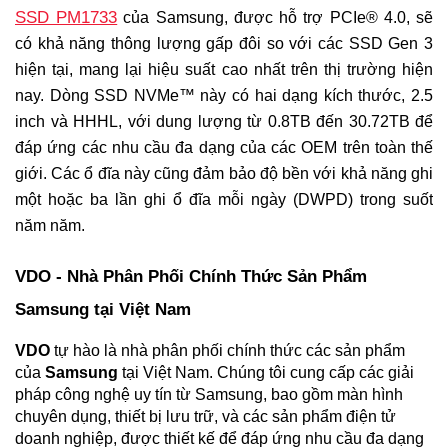
SSD PM1733
của Samsung, được hỗ trợ PCIe® 4.0, sẽ
có khả năng thông lượng gấp đôi so với các SSD Gen 3
hiện tại, mang lại hiệu suất cao nhất trên thị trường hiện
nay. Dòng SSD NVMe™ này có hai dạng kích thước, 2.5
inch và HHHL, với dung lượng từ 0.8TB đến 30.72TB để
đáp ứng các nhu cầu đa dạng của các OEM trên toàn thế
giới. Các ổ đĩa này cũng đảm bảo độ bền với khả năng ghi
một hoặc ba lần ghi ổ đĩa mỗi ngày (DWPD) trong suốt
năm năm.
VDO - Nhà Phân Phối Chính Thức Sản Phẩm 
Samsung tại Việt Nam
VDO
 tự hào là nhà phân phối chính thức các sản phẩm 
của 
Samsung
 tại Việt Nam. Chúng tôi cung cấp các giải 
pháp công nghệ uy tín từ Samsung, bao gồm màn hình 
chuyên dụng, thiết bị lưu trữ, và các sản phẩm điện tử 
doanh nghiệp, được thiết kế để đáp ứng nhu cầu đa dạng 