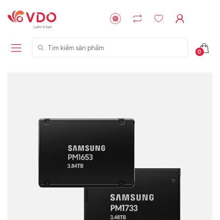
Tìm kiếm sản phẩm
0
Liên hệ
Liên hệ
NVMe™ SSD
GIGABYTE
Storage Micron -
G593-ZD1 (rev.
64GB - 15.36TB
AAX1)