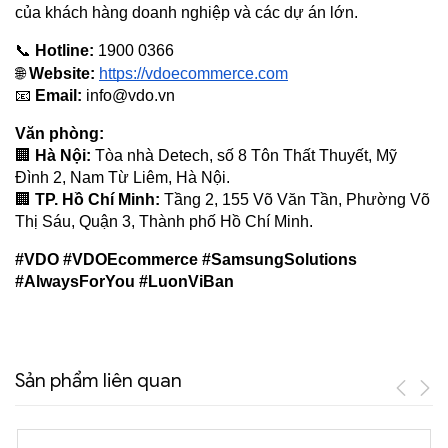
của khách hàng doanh nghiệp và các dự án lớn.
📞 
Hotline:
 1900 0366
🌐 
Website:
https://vdoecommerce.com
📧 
Email:
info@vdo.vn
Văn phòng:
🏢 
Hà Nội:
 Tòa nhà Detech, số 8 Tôn Thất Thuyết, Mỹ 
Đình 2, Nam Từ Liêm, Hà Nội.
🏢 
TP. Hồ Chí Minh:
 Tầng 2, 155 Võ Văn Tần, Phường Võ 
Thị Sáu, Quận 3, Thành phố Hồ Chí Minh.
#VDO #VDOEcommerce #SamsungSolutions 
#AlwaysForYou #LuonViBan
Sản phẩm liên quan