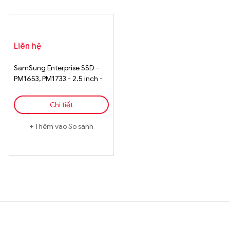
Liên hệ
SamSung Enterprise SSD -
PM1653, PM1733 - 2.5 inch -
3.84TB
Chi tiết
Thêm vào So sánh
Brands Carousel