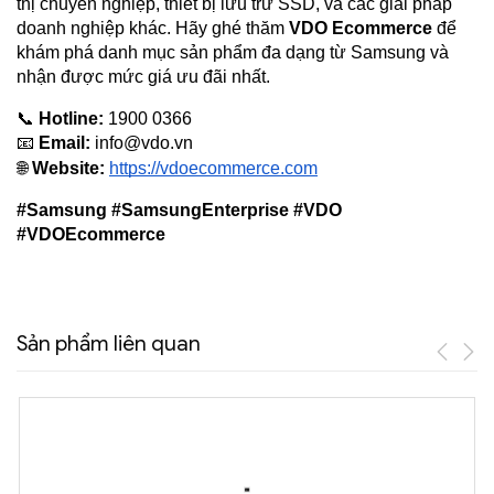
thị chuyên nghiệp, thiết bị lưu trữ SSD, và các giải pháp 
doanh nghiệp khác. Hãy ghé thăm 
VDO Ecommerce
 để 
khám phá danh mục sản phẩm đa dạng từ Samsung và 
nhận được mức giá ưu đãi nhất.
📞 
Hotline:
 1900 0366
📧 
Email:
info@vdo.vn
🌐 
Website:
https://vdoecommerce.com
#Samsung #SamsungEnterprise #VDO 
#VDOEcommerce
Sản phẩm liên quan