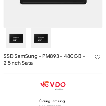
SSD SamSung - PM893 - 480GB -
2.5inch Sata
Liên hệ
GIGABYTE
G493-SB4 (rev.
AAP1)
Ổ cứng Samsung