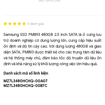
SKU:
SP001285
(
1
đánh giá)
Rated
1
5.00
out of 5
Samsung SSD PM893 480GB 2.5 inch SATA là ổ cứng lưu
based on
trữ doanh nghiệp có dung lượng lớn, cung cấp hiệu suất
đánh giá
ổn định và độ tin cậy cao. Với dung lượng 480GB và giao
Liên hệ
diện SATA, PM893 được thiết kế cho các trung tâm dữ liệu
SK hynix - DRAM
và hệ thống máy chủ, đảm bảo tốc độ truyền dữ liệu ổn
- GDDR - GDDR6
định và khả năng xử lý khối lượng công việc lớn hiệu quả.
Danh sách mã số linh kiện
MZ7L3480HCHQ-00A07
MZ7L3480HCHQ-00B7C