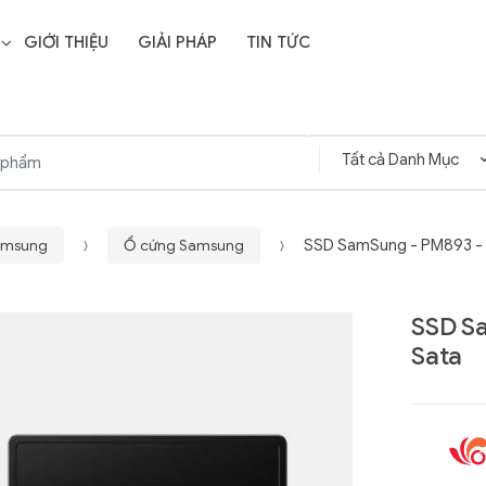
GIỚI THIỆU
GIẢI PHÁP
TIN TỨC
Samsung
Ổ cứng Samsung
SSD SamSung - PM893 - 
SSD Sa
Sata
Liên hệ
SD Storage
GIGABYTE G593-ZD1
- 64GB -
(rev. AAX1)