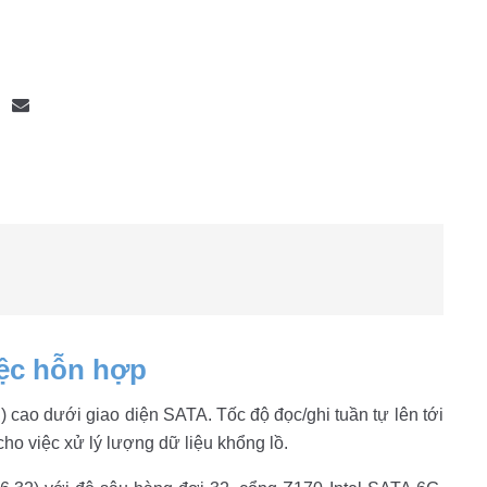
Bộ khung máy chủ
R182-Z90
iệc hỗn hợp
) cao dưới giao diện SATA. Tốc độ đọc/ghi tuần tự lên tới
ho việc xử lý lượng dữ liệu khổng lồ.