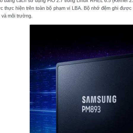
o bằng cách sử dụng FIO 2.7 trong Linux RHEL 6.5 (Kernel 2.
 thực hiện trên toàn bộ phạm vi LBA. Bộ nhớ đệm ghi được bậ
 và môi trường.