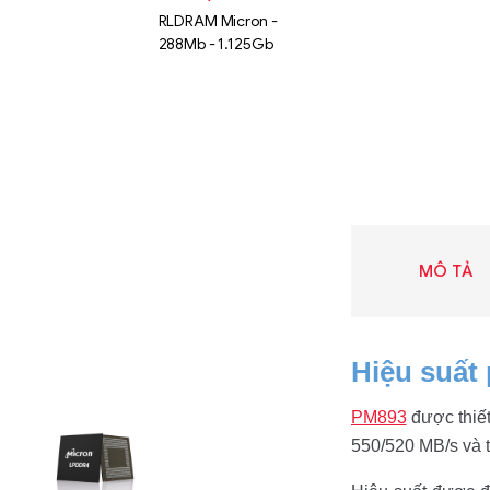
RLDRAM Micron -
288Mb - 1.125Gb
MÔ TẢ
Hiệu suất
Liên hệ
PM893
được thiết
SK hynix
550/520 MB/s và t
GDDR -