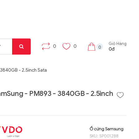
Giỏ Hàng
0
0
0
0đ
3840GB - 2.5inch Sata
mSung - PM893 - 3840GB - 2.5inch
Liên hệ
Liên hệ
Máy tính bảng Gama
Bộ khung máy trạm
Tab X8
W332-Z00
Ổ cứng Samsung
SKU:
SP001288