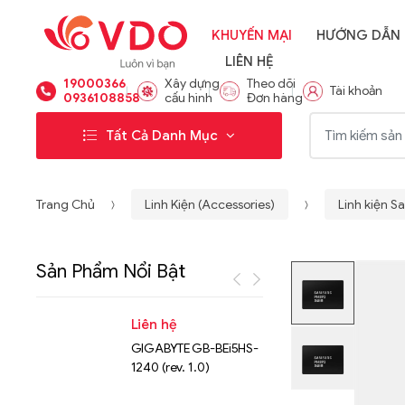
KHUYẾN MẠI
HƯỚNG DẪN
LIÊN HỆ
19000366
Xây dựng
Theo dõi
Tài khoản
0936108858
cấu hình
Đơn hàng
Từ khóa:
Tất Cả Danh Mục
Trang Chủ
Linh Kiện (Accessories)
Linh kiện 
Sản Phẩm Nổi Bật
Liên hệ
Liên hệ
GIGABYTE GB-BEi5HS-
NVMe™ S
1240 (rev. 1.0)
Micron 
15.36TB