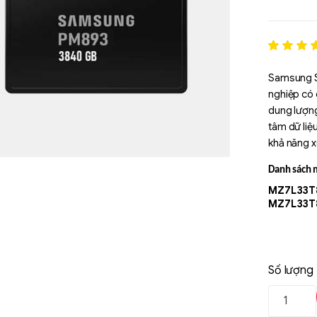
Rated
1
5
out of 5
Samsung S
based o
nghiệp có 
đánh gi
dung lượng
tâm dữ liệ
khả năng xử
Danh sách m
MZ7L33T
MZ7L33T
Số lượng
Liên hệ