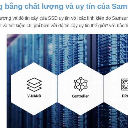
 bằng chất lượng và uy tín của Sa
lượng và độ tin cậy của SSD uy tín với các linh kiện do Sams
 và tiết kiệm chi phí hơn với độ tin cậy uy tín thế giới* với b