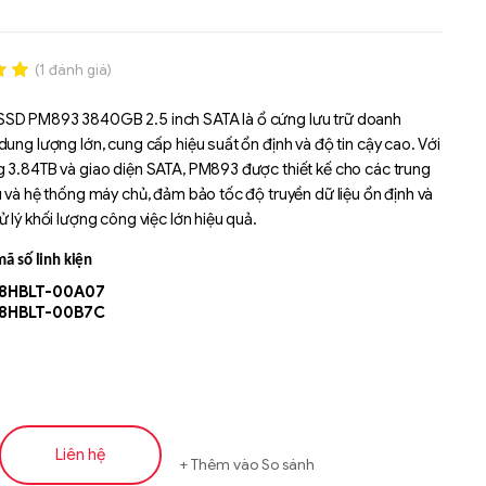
(
1
đánh giá)
.00
SD PM893 3840GB 2.5 inch SATA là ổ cứng lưu trữ doanh
n
dung lượng lớn, cung cấp hiệu suất ổn định và độ tin cậy cao. Với
á
 3.84TB và giao diện SATA, PM893 được thiết kế cho các trung
u và hệ thống máy chủ, đảm bảo tốc độ truyền dữ liệu ổn định và
 lý khối lượng công việc lớn hiệu quả.
ã số linh kiện
8HBLT-00A07
8HBLT-00B7C
Liên hệ
Liên hệ
Thêm vào So sánh