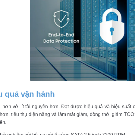
ệu quả vận hành
 hơn với ít tài nguyên hơn. Đạt được hiệu quả và hiệu suất c
 hơn, tiêu thụ điện năng và làm mát giảm, đồng thời giảm TCO
iến.
thử nghiệm nội bộ, so với ổ cứng SATA 2,5 inch 7200 RPM.