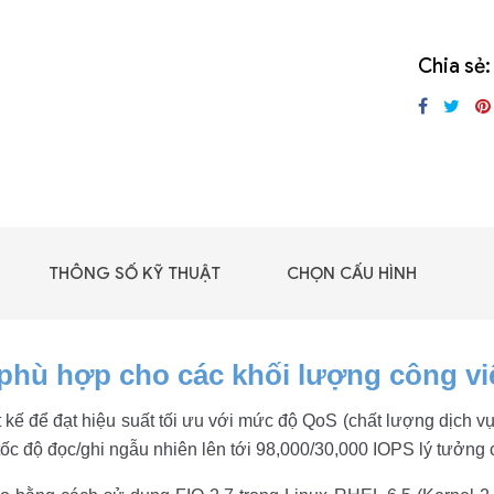
GIGABYTE G493-SB4
(rev. AAP1)
Chia sẻ:
THÔNG SỐ KỸ THUẬT
CHỌN CẤU HÌNH
 phù hợp cho các khối lượng công v
 kế để đạt hiệu suất tối ưu với mức độ QoS (chất lượng dịch vụ
 - DRAM -
ốc độ đọc/ghi ngẫu nhiên lên tới 98,000/30,000 IOPS lý tưởng c
 GDDR6