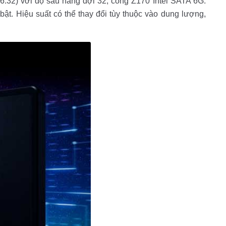
6.32) với độ sâu hàng đợi 32, cổng Z170 Intel SATA 6G.
t. Hiệu suất có thể thay đổi tùy thuộc vào dung lượng,
Liên hệ
Mini PC GB-BMPD-
6005-BW
6BXJPDXXWMR-00-
2X01