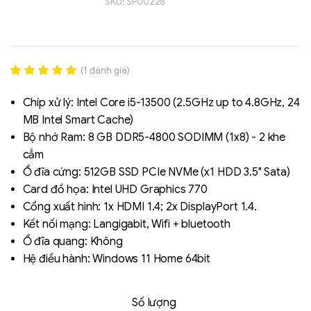
SKU:
SP00228
(
1
đánh giá)
Rated
1
5.00
out of 5
Chíp xử lý: Intel Core i5-13500 (2.5GHz up to 4.8GHz, 24
based on
MB Intel Smart Cache)
đánh giá
Bộ nhớ Ram: 8 GB DDR5-4800 SODIMM (1x8) - 2 khe
Liên hệ
cắm
SK hynix - DRAM
Ổ đĩa cứng: 512GB SSD PCIe NVMe (x1 HDD 3.5" Sata)
- GDDR - GDDR6
Card đồ họa: Intel UHD Graphics 770
Cổng xuất hình: 1x HDMI 1.4; 2x DisplayPort 1.4.
Kết nối mạng: Langigabit, Wifi + bluetooth
Ổ đĩa quang: Không
Hệ điều hành: Windows 11 Home 64bit
Số lượng