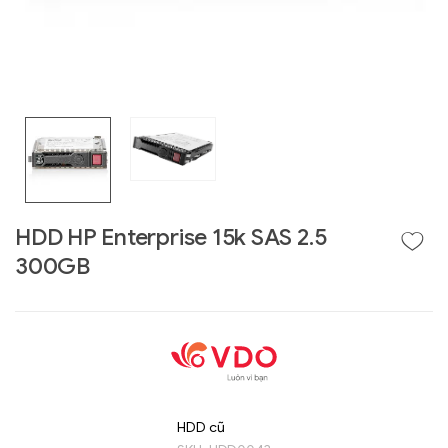
HDD HP Enterprise 15k SAS 2.5
300GB
Liên hệ
GIGABYTE
G493-SB4 (rev.
AAP1)
HDD cũ