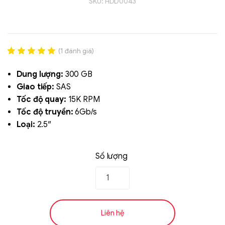
SKU:
HDD0043
(
1
đánh giá)
Rated
1
5.00
out of 5
Dung lượng:
300 GB
based on
Giao tiếp:
SAS
đánh giá
Tốc độ quay:
15K RPM
Liên hệ
Tốc độ truyền:
6Gb/s
SK hynix - DRAM
Loại:
2.5″
- GDDR - GDDR6
Số lượng
Liên hệ