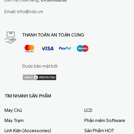
Liên hệ mua hàng:
0936108858
Email:
info@vdo.vn
THANH TOÁN AN TOÀN CÙNG
Được bảo mật bởi:
TÌM NHANH SẢN PHẨM
Máy Chủ
LCD
Máy Trạm
Phần mềm Software
Linh Kiện (Accessories)
Sản Phẩm HOT