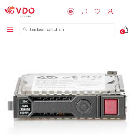
Tìm kiếm sản phẩm
0
Liên hệ
Liên hệ
NVMe™ SSD
GIGABYTE
Storage Micron -
G593-ZD1 (rev.
64GB - 15.36TB
AAX1)