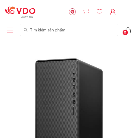
Tìm kiếm sản phẩm
0
Liên hệ
Liên hệ
NVMe™ SSD
GIGABYTE
Storage Micron -
G593-ZD1 (rev.
64GB - 15.36TB
AAX1)