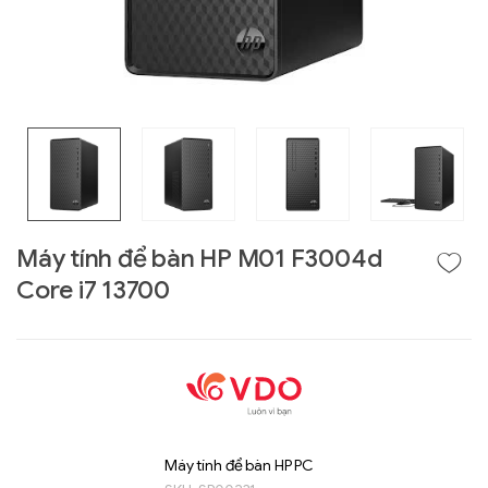
Máy tính để bàn HP M01 F3004d
Core i7 13700
Liên hệ
GIGABYTE
G493-SB4 (rev.
AAP1)
Máy tính để bàn HP PC