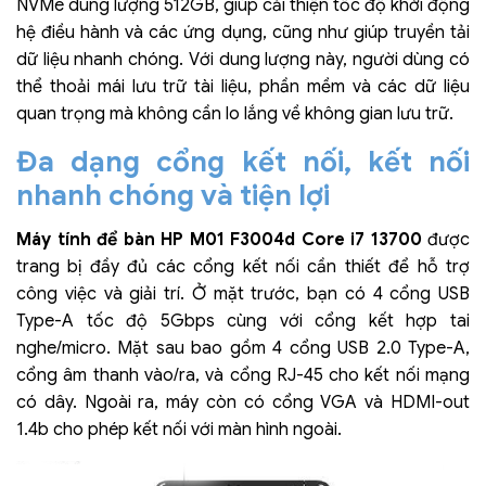
NVMe dung lượng 512GB, giúp cải thiện tốc độ khởi động
hệ điều hành và các ứng dụng, cũng như giúp truyền tải
dữ liệu nhanh chóng. Với dung lượng này, người dùng có
thể thoải mái lưu
trữ tài liệu, phần mềm và các dữ liệu
quan trọng mà không cần lo lắng về không gian lưu trữ.
Đa dạng cổng kết nối, kết nối
nhanh chóng và tiện lợi
Máy tính để bàn HP M01 F3004d Core i7 13700
được
trang bị đầy đủ các cổng kết nối cần thiết để hỗ trợ
công việc và giải trí. Ở mặt trước, bạn có 4 cổng USB
Type-A tốc độ 5Gbps cùng với cổng kết hợp tai
nghe/micro. Mặt sau bao gồm 4 cổng USB 2.0 Type-A,
cổng âm thanh vào/ra, và cổng RJ-45 cho kết nối mạng
có dây. Ngoài ra, máy còn có cổng VGA và HDMI-out
1.4b cho phép kết nối với màn hình ngoài.