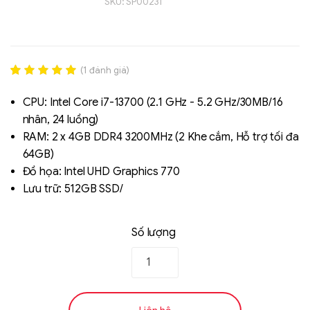
SKU:
SP00231
(
1
đánh giá)
Rated
1
5.00
out of 5
CPU: Intel Core i7-13700 (2.1 GHz - 5.2 GHz/30MB/16
based on
nhân, 24 luồng)
đánh giá
RAM: 2 x 4GB DDR4 3200MHz (2 Khe cắm, Hỗ trợ tối đa
Liên hệ
64GB)
SK hynix - DRAM
Đồ họa: Intel UHD Graphics 770
- GDDR - GDDR6
Lưu trữ: 512GB SSD/
Số lượng