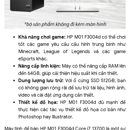
Khả năng chơi game:
HP M01 F3004d có thể chơi
tốt các game yêu cầu cấu hình trung bình như
Minecraft, League of Legends và các game
eSports khác.
Nâng cấp linh kiện:
Máy có thể nâng cấp RAM lên
đến 64GB, giúp cải thiện hiệu suất khi cần thiết.
Dung lượng lưu trữ:
Với ổ cứng SSD 512GB, bạn
có không gian rộng rãi để lưu trữ tài liệu, hình ảnh,
video và cài đặt ứng dụng cần thiết.
Thiết kế đồ họa:
HP M01 F3004d đủ mạnh để
thực hiện các tác vụ thiết kế đồ họa cơ bản như
Photoshop hay Illustrator.
Máy tính để bàn HP M01 F3004d Core i7 13700 là một sự