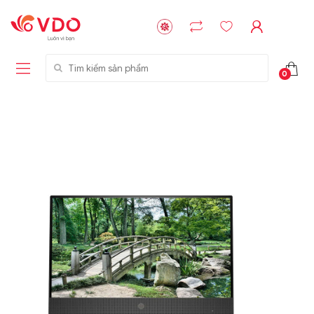
Tìm kiếm sản phẩm
Liên hệ
Liên hệ
0
NVMe™ SSD
GIGABYTE
Storage Micron -
G593-ZD1 (rev.
64GB - 15.36TB
AAX1)