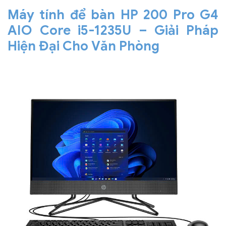
Máy tính để bàn HP 200 Pro G4
AIO Core i5-1235U – Giải Pháp
Hiện Đại Cho Văn Phòng