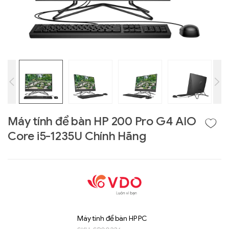
Liên hệ
GIGABYTE
G493-SB4 (rev.
Máy tính để bàn HP 200 Pro G4 AIO
AAP1)
Core i5-1235U Chính Hãng
Máy tính để bàn HP PC