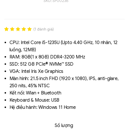
SKU:
SP00236
(
1
đánh giá)
Liên hệ
Rated
1
5.00
SK hynix - DRAM
out of 5
CPU: Intel Core i5-1235U (Upto 4.40 GHz, 10 nhân, 12
- GDDR - GDDR6
based on
luồng, 12MB)
đánh giá
RAM: 8GB(1 x 8GB) DDR4-3200 MHz
SSD: 512 GB PCIe® NVMe™ SSD
VGA: Intel Iris Xe Graphics
Màn hình: 21.5 inch FHD (1920 x 1080), IPS, anti-glare,
250 nits, 45% NTSC
Kết nối: Wlan + Bluetooth
Keyboard & Mouse: USB
Hệ điều hành: Windows 11 Home
Số lượng