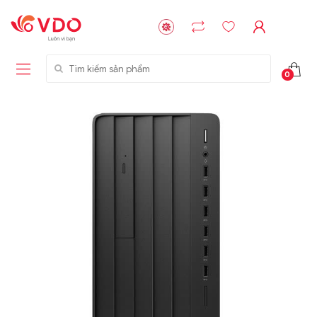
Tìm kiếm sản phẩm
0
Liên hệ
Liên hệ
NVMe™ SSD
GIGABYTE
Storage Micron -
G593-ZD1 (rev.
64GB - 15.36TB
AAX1)