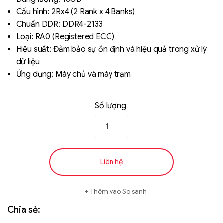
based on
Cấu hình: 2Rx4 (2 Rank x 4 Banks)
đánh giá
Chuẩn DDR: DDR4-2133
Loại: RA0 (Registered ECC)
Hiệu suất: Đảm bảo sự ổn định và hiệu quả trong xử lý
dữ liệu
Ứng dụng: Máy chủ và máy trạm
Số lượng
Liên hệ
SK hynix - DRAM
- GDDR - GDDR6
Liên hệ
Thêm vào So sánh
Chia sẻ: