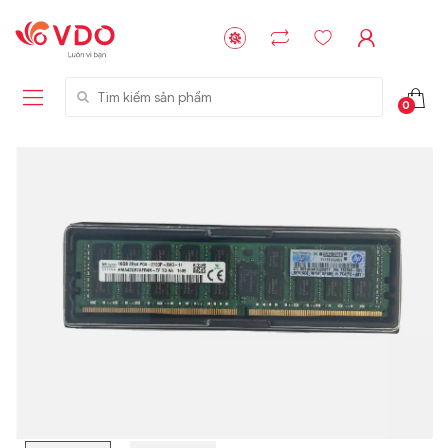
Tìm kiếm sản phẩm
0
Liên hệ
Liên hệ
NVMe™ SSD
GIGABYTE
Storage Micron -
G593-ZD1 (rev.
64GB - 15.36TB
AAX1)