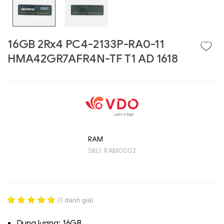
16GB 2Rx4 PC4-2133P-RA0-11
HMA42GR7AFR4N-TF T1 AD 1618
RAM
Liên hệ
SKU:
RAM0002
GIGABYTE
G493-SB4 (rev.
AAP1)
(
1
đánh giá)
Rated
1
5.00
out of 5
Dung lượng: 16GB