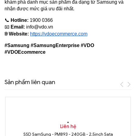
khám phá danh mục sản phẩm đa dạng từ Samsung và 
nhận được mức giá ưu đãi nhất.
📞 
Hotline:
 1900 0366
📧 
Email:
info@vdo.vn
🌐 
Website:
https://vdoecommerce.com
#Samsung #SamsungEnterprise #VDO 
#VDOEcommerce
Sản phẩm liên quan
Liên hệ
SSD SamSung - PM893 - 240GB - 2.5inch Sata