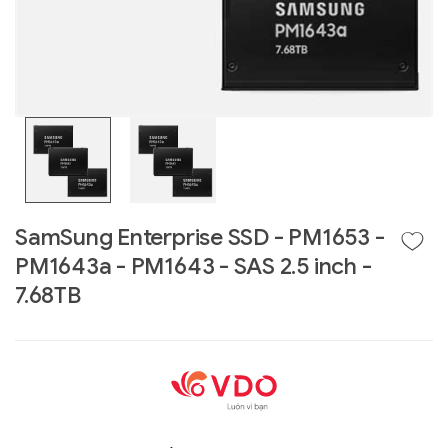
SamSung Enterprise SSD - PM1653 -
PM1643a - PM1643 - SAS 2.5 inch -
Liên hệ
7.68TB
GIGABYTE
G493-SB4 (rev.
AAP1)