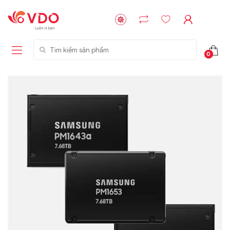
Tìm kiếm sản phẩm
0
Liên hệ
Liên hệ
NVMe™ SSD
GIGABYTE
Storage Micron -
G593-ZD1 (rev.
64GB - 15.36TB
AAX1)