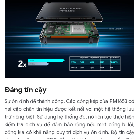
Đáng tin cậy
Sự ổn định để thành công. Các cổng kép của PM1653 có
hai cặp chân tín hiệu được kết nối với một hệ thống lưu
trữ riêng biệt. Sử dụng hệ thống đó, nó liên tục thực hiện
kiểm tra dịch vụ để đảm bảo rằng nếu một cổng bị lỗi,
cổng kia có khả năng duy trì dịch vụ ổn định. Độ tin cậy