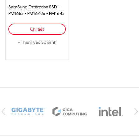
SamSung Enterprise SSD -
PM1653 - PM1643a - PM1643
- SAS 2.5 inch - 7.68TB
Chi tiết
Thêm vào So sánh
Brands Carousel