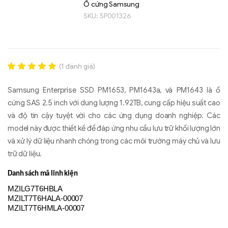
Ổ cứng Samsung
SKU:
SP001326
(
1
đánh giá)
Rated
1
5.00
out of 5
Samsung Enterprise SSD PM1653, PM1643a, và PM1643 là ổ
based on
đánh giá
cứng SAS 2.5 inch với dung lượng 1.92TB, cung cấp hiệu suất cao
Liên hệ
và độ tin cậy tuyệt vời cho các ứng dụng doanh nghiệp. Các
SK hynix - DRAM
model này được thiết kế để đáp ứng nhu cầu lưu trữ khối lượng lớn
- GDDR - GDDR6
và xử lý dữ liệu nhanh chóng trong các môi trường máy chủ và lưu
trữ dữ liệu.
Danh sách mã linh kiện
MZILG7T6HBLA
MZILT7T6HALA-00007
MZILT7T6HMLA-00007