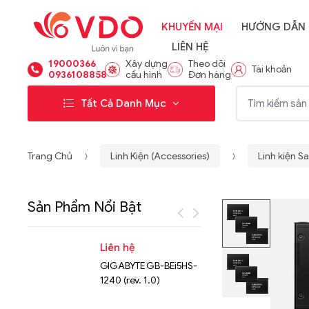
KHUYẾN MẠI
HƯỚNG DẪN
LIÊN HỆ
19000366
Xây dựng
Theo dõi
Tài khoản
0936108858
cấu hình
Đơn hàng
Từ khóa:
Tất Cả Danh Mục
Trang Chủ
Linh Kiện (Accessories)
Linh kiện 
Sản Phẩm Nổi Bật
Liên hệ
Liên hệ
GIGABYTE GB-BEi5HS-
NVMe™ S
1240 (rev. 1.0)
Micron 
15.36TB