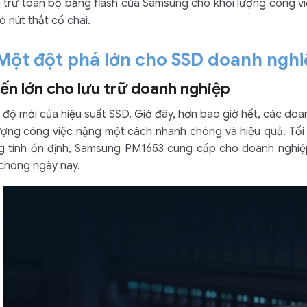
u trữ toàn bộ bằng flash của Samsung cho khối lượng công việ
 nút thắt cổ chai.
Một đột phá lớn cho SSD doanh nghi
ến lớn cho lưu trữ doanh nghiệp
độ mới của hiệu suất SSD. Giờ đây, hơn bao giờ hết, các doan
lượng công việc nặng một cách nhanh chóng và hiệu quả. Tối
g tính ổn định, Samsung PM1653 cung cấp cho doanh nghiệp
 chóng ngày nay.