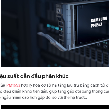
ệu suất dẫn đầu phân khúc
 của
PM1653
hợp lý hóa cơ sở hạ tầng lưu trữ bằng cách tối 
ộ điều khiển Rhino tiên tiến, giúp tăng gấp đôi băng thông c
 ngẫu nhiên cao hơn gấp đôi so với thế hệ trước.