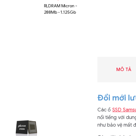
RLDRAM Micron -
288Mb - 1.125Gb
MÔ TẢ
Đổi mới l
Các ổ
SSD Sams
Liên hệ
nổi tiếng với du
SK hynix
như bảo vệ mất đi
GDDR -