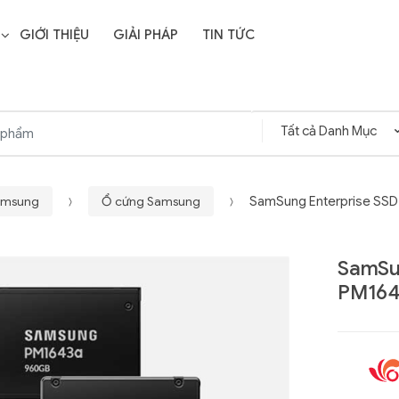
GIỚI THIỆU
GIẢI PHÁP
TIN TỨC
Samsung
Ổ cứng Samsung
SamSung Enterprise SSD 
SamSun
PM1643
Liên hệ
SD Storage
GIGABYTE G593-ZD1
- 64GB -
(rev. AAX1)