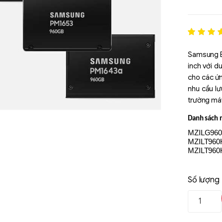
Rated
1
5
out of 5
Samsung E
based o
inch với d
đánh gi
cho các ứ
nhu cầu lư
trường máy 
Danh sách m
MZILG96
MZILT960
MZILT960
Số lượng
Liên hệ