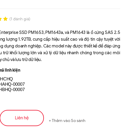
(
1
đánh giá)
.00
nterprise SSD PM1653, PM1643a, và PM1643 là ổ cứng SAS 2.5
n
ung lượng 1.92TB, cung cấp hiệu suất cao và độ tin cậy tuyệt vời
á
ng dụng doanh nghiệp. Các model này được thiết kế để đáp ứng
u trữ khối lượng lớn và xử lý dữ liệu nhanh chóng trong các môi
chủ và lưu trữ dữ liệu.
ã linh kiện
0HCHQ
HAHQ-00007
HBHQ-00007
Liên hệ
Thêm vào So sánh
Liên hệ