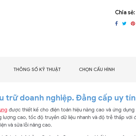
GIGABYTE G493-SB4
Chia sẻ:
(rev. AAP1)
THÔNG SỐ KỸ THUẬT
CHỌN CẤU HÌNH
ưu trữ doanh nghiệp. Đẳng cấp uy tí
ung
được thiết kế cho điện toán hiệu năng cao và ứng dụng
ng lượng cao, tốc độ truyền dữ liệu nhanh và độ trễ thấp với
 - DRAM -
ện và sửa lỗi nâng cao.
 GDDR6