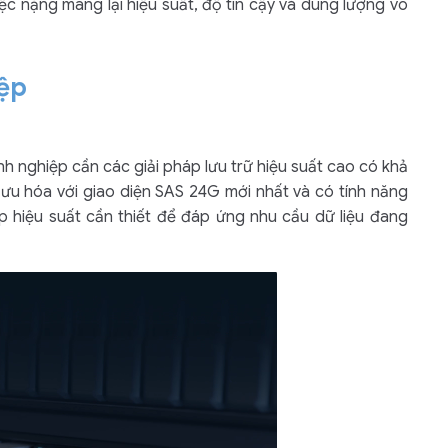
c nặng mang lại hiệu suất, độ tin cậy và dung lượng vô
Liên hệ
Mini PC GB-BMPD-
ệp
6005-BW
6BXJPDXXWMR-00-
2X01
h nghiệp cần các giải pháp lưu trữ hiệu suất cao có khả
 ưu hóa với giao diện SAS 24G mới nhất và có tính năng
 hiệu suất cần thiết để đáp ứng nhu cầu dữ liệu đang