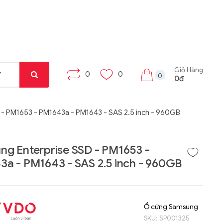
Giỏ Hàng
0
0
0
0đ
- PM1653 - PM1643a - PM1643 - SAS 2.5 inch - 960GB
g Enterprise SSD - PM1653 -
a - PM1643 - SAS 2.5 inch - 960GB
Liên hệ
Liên hệ
Máy tính bảng Gama
Bộ khung máy trạm
Tab X8
W332-Z00
Ổ cứng Samsung
SKU:
SP001325