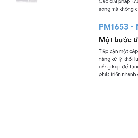
Các giải pháp lư
song mà không có
PM1653 - 
Một bước ti
Tiếp cận một cấp 
năng xử lý khối 
cổng kép để tăn
phát triển nhanh