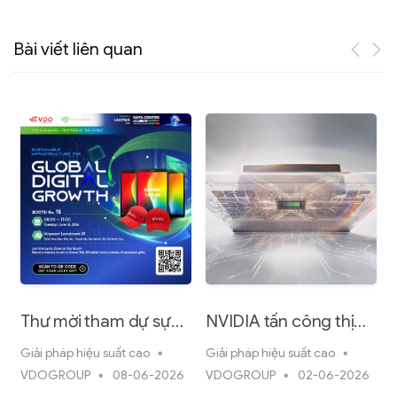
Bài viết liên quan
Thư mời tham dự sự
NVIDIA tấn công thị
kiện DCCI 2026 tại TP
trường PC với RTX
Giải pháp hiệu suất cao
Giải pháp hiệu suất cao
G
Hồ Chí Minh
Spark
VDOGROUP
08-06-2026
VDOGROUP
02-06-2026
u