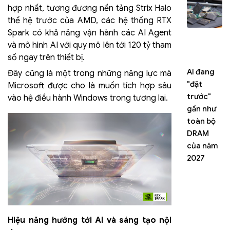
hợp nhất, tương đương nền tảng Strix Halo
thế hệ trước của AMD, các hệ thống RTX
Spark có khả năng vận hành các AI Agent
và mô hình AI với quy mô lên tới 120 tỷ tham
số ngay trên thiết bị.
AI đang
In
NVIDIA
Đây cũng là một trong những năng lực mà
"đặt
E
RTX
Microsoft được cho là muốn tích hợp sâu
trước"
c
Spark PC
vào hệ điều hành Windows trong tương lai.
gần như
t
sẽ ra mắt
toàn bộ
tr
vào mùa
DRAM
vớ
Thu này,
của năm
C
ASUS và
2027
c
MSI là
T
những
nh
hãng đầu
th
tiên
ph
hơ
Hiệu năng hướng tới AI và sáng tạo nội