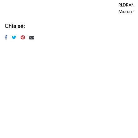
RLDRAM
Micron -
288Mb -
1.125Gb
Chia sẻ: