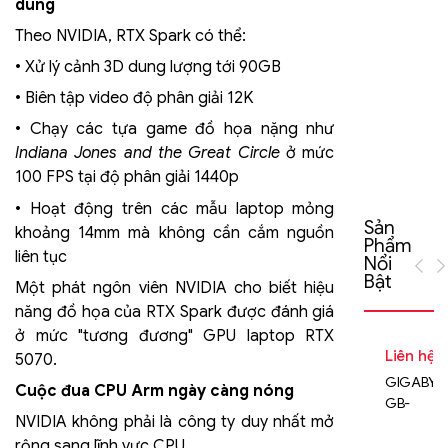
5
dung
ki
Theo NVIDIA, RTX Spark có thể:
x
• Xử lý cảnh 3D dung lượng tới 90GB
h
• Biên tập video độ phân giải 12K
t
2
• Chạy các tựa game đồ họa nặng như
Indiana Jones and the Great Circle
ở mức
100 FPS tại độ phân giải 1440p
• Hoạt động trên các mẫu laptop mỏng
Sản
khoảng 14mm mà không cần cắm nguồn
Phẩm
liên tục
Nổi
Bật
Một phát ngôn viên NVIDIA cho biết hiệu
năng đồ họa của RTX Spark được đánh giá
ở mức "tương đương" GPU laptop RTX
Liên hệ
5070.
GIGABYT
Cuộc đua CPU Arm ngày càng nóng
GB-
NVIDIA không phải là công ty duy nhất mở
BEi5HS-
rộng sang lĩnh vực CPU.
1240 (rev.