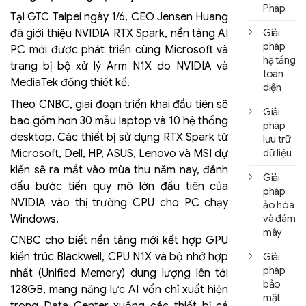
Pháp
Tại GTC Taipei ngày 1/6, CEO Jensen Huang
Giải
đã giới thiệu NVIDIA RTX Spark, nền tảng AI
pháp
PC mới được phát triển cùng Microsoft và
hạ tầng
trang bị bộ xử lý Arm N1X do NVIDIA và
toàn
MediaTek đồng thiết kế.
diện
Theo CNBC, giai đoạn triển khai đầu tiên sẽ
Giải
bao gồm hơn 30 mẫu laptop và 10 hệ thống
pháp
desktop. Các thiết bị sử dụng RTX Spark từ
lưu trữ
Microsoft, Dell, HP, ASUS, Lenovo và MSI dự
dữ liệu
kiến sẽ ra mắt vào mùa thu năm nay, đánh
Giải
dấu bước tiến quy mô lớn đầu tiên của
pháp
NVIDIA vào thị trường CPU cho PC chạy
ảo hóa
Windows.
và đám
mây
CNBC cho biết nền tảng mới kết hợp GPU
kiến trúc Blackwell, CPU N1X và bộ nhớ hợp
Giải
pháp
nhất (Unified Memory) dung lượng lên tới
bảo
128GB, mang năng lực AI vốn chỉ xuất hiện
mật
trong Data Center xuống các thiết bị cá