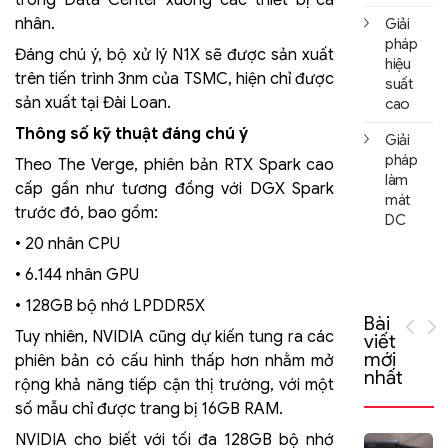
nhân.
Giải
pháp
Đáng chú ý, bộ xử lý N1X sẽ được sản xuất
hiệu
trên tiến trình 3nm của TSMC, hiện chỉ được
suất
sản xuất tại Đài Loan.
cao
Thông số kỹ thuật đáng chú ý
Giải
pháp
Theo The Verge, phiên bản RTX Spark cao
làm
cấp gần như tương đồng với DGX Spark
mát
trước đó, bao gồm:
DC
• 20 nhân CPU
• 6.144 nhân GPU
• 128GB bộ nhớ LPDDR5X
Bài
Tuy nhiên, NVIDIA cũng dự kiến tung ra các
viết
mới
phiên bản có cấu hình thấp hơn nhằm mở
nhất
rộng khả năng tiếp cận thị trường, với một
số mẫu chỉ được trang bị 16GB RAM.
NVIDIA cho biết với tối đa 128GB bộ nhớ