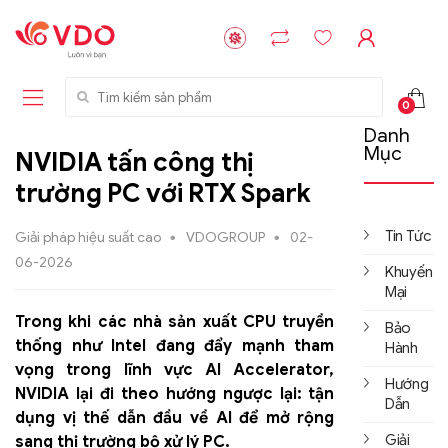
Tìm kiếm sản phẩm
0
Danh
Mục
NVIDIA tấn công thị
trường PC với RTX Spark
Tin Tức
Giải pháp hiệu suất cao
VDOGROUP
02-
06-2026
Khuyến
Mại
Trong khi các nhà sản xuất CPU truyền
Bảo
thống như Intel đang đẩy mạnh tham
Hành
vọng trong lĩnh vực AI Accelerator,
Hướng
NVIDIA lại đi theo hướng ngược lại: tận
Dẫn
dụng vị thế dẫn đầu về AI để mở rộng
Giải
sang thị trường bộ xử lý PC.