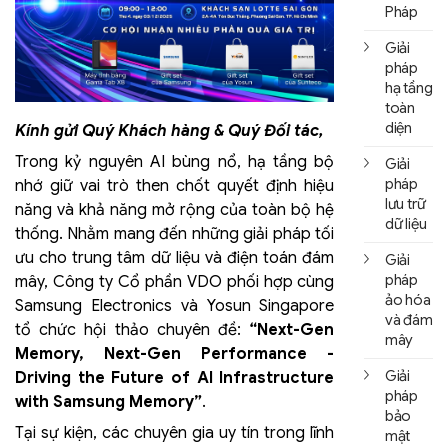
Pháp
Giải
pháp
hạ tầng
toàn
diện
Kính gửi Quý Khách hàng & Quý Đối tác,
Trong kỷ nguyên AI bùng nổ, hạ tầng bộ
Giải
pháp
nhớ giữ vai trò then chốt quyết định hiệu
lưu trữ
năng và khả năng mở rộng của toàn bộ hệ
dữ liệu
thống. Nhằm mang đến những giải pháp tối
ưu cho trung tâm dữ liệu và điện toán đám
Giải
pháp
mây, Công ty Cổ phần VDO phối hợp cùng
ảo hóa
Samsung Electronics và Yosun Singapore
và đám
tổ chức hội thảo chuyên đề:
“Next-Gen
mây
Memory, Next-Gen Performance -
Giải
Driving the Future of AI Infrastructure
pháp
with Samsung Memory”
.
bảo
Tại sự kiện, các chuyên gia uy tín trong lĩnh
mật