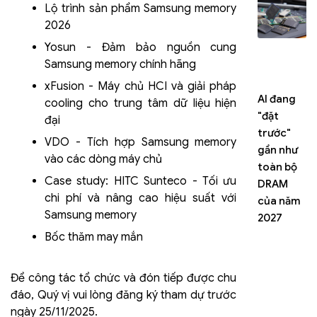
Lộ trình sản phẩm Samsung memory
2026
Yosun - Đảm bảo nguồn cung
Samsung memory chính hãng
xFusion - Máy chủ HCI và giải pháp
AI đang
In
NVIDIA
cooling cho trung tâm dữ liệu hiện
"đặt
E
RTX
đại
trước"
c
Spark PC
VDO - Tích hợp Samsung memory
gần như
t
sẽ ra mắt
vào các dòng máy chủ
toàn bộ
tr
vào mùa
Case study: HITC Sunteco - Tối ưu
DRAM
vớ
Thu này,
chi phí và nâng cao hiệu suất với
của năm
C
ASUS và
Samsung memory
2027
c
MSI là
T
những
Bốc thăm may mắn
nh
hãng đầu
th
tiên
Để công tác tổ chức và đón tiếp được chu
ph
đáo, Quý vị vui lòng đăng ký tham dự trước
hơ
ngày 25/11/2025.