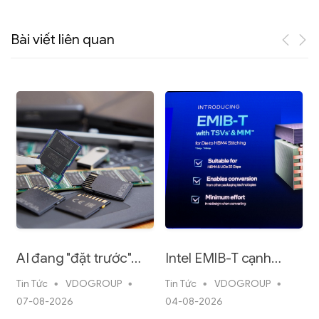
Bài viết liên quan
AI đang "đặt trước"
Intel EMIB-T cạnh
gần như toàn bộ
tranh trực tiếp với
5-
Tin Tức
VDOGROUP
Tin Tức
VDOGROUP
T
DRAM của năm 2027
CoWoS của TSMC nhờ
07-08-2026
04-08-2026
lợi thế chi phí thấp hơn