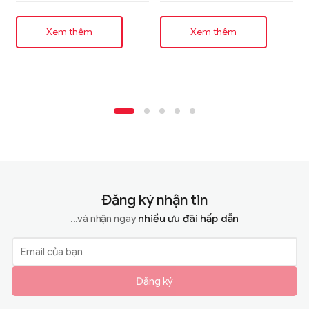
tới 50%, dự kiến sản
xuất hàng loạt từ năm
Xem thêm
Xem thêm
2027
Đăng ký nhận tin
...và nhận ngay
nhiều ưu đãi hấp dẫn
Đăng ký