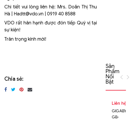
5
Chi tiết vui lòng liên hệ: Mrs. Doãn Thị Thu
ki
Hà |
Hadtt@vdo.vn
| 0919 40 8588
x
h
VDO rất hân hạnh được đón tiếp Quý vị tại
t
sự kiện!
2
Trân trọng kính mời!
Sản
Phẩm
Nổi
Chia sẻ:
Bật
Liên hệ
GIGABYT
GB-
BEi5HS-
1240 (rev.