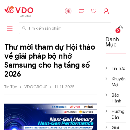
Tìm kiếm sản phẩm
0
Danh
Mục
Thư mời tham dự Hội thảo
về giải pháp bộ nhớ
Samsung cho hạ tầng số
Tin Tức
2026
Khuyến
Mại
Tin Tức
VDOGROUP
11-11-2025
Bảo
Hành
Hướng
Dẫn
Giải