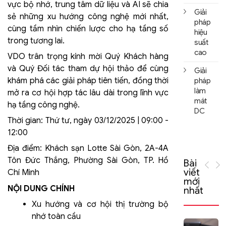
vực bộ nhớ, trung tâm dữ liệu và AI sẽ chia
Giải
sẻ những xu hướng công nghệ mới nhất,
pháp
cùng tầm nhìn chiến lược cho hạ tầng số
hiệu
trong tương lai.
suất
cao
VDO trân trọng kính mời Quý Khách hàng
và Quý Đối tác tham dự hội thảo để cùng
Giải
khám phá các giải pháp tiên tiến, đồng thời
pháp
làm
mở ra cơ hội hợp tác lâu dài trong lĩnh vực
mát
hạ tầng công nghệ.
DC
Thời gian: Thứ tư, ngày 03/12/2025 | 09:00 -
12:00
Địa điểm: Khách sạn Lotte Sài Gòn, 2A-4A
Tôn Đức Thắng, Phường Sài Gòn, TP. Hồ
Bài
viết
Chí Minh
mới
NỘI DUNG CHÍNH
nhất
Xu hướng và cơ hội thị trường bộ
nhớ toàn cầu