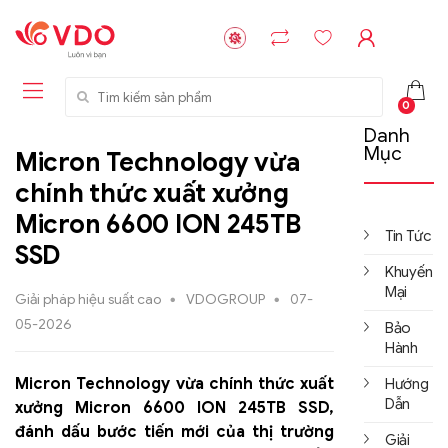
Tìm kiếm sản phẩm
0
Danh
Mục
Micron Technology vừa
chính thức xuất xưởng
Micron 6600 ION 245TB
Tin Tức
SSD
Khuyến
Mại
Giải pháp hiệu suất cao
VDOGROUP
07-
05-2026
Bảo
Hành
Micron Technology vừa chính thức xuất
Hướng
Dẫn
xưởng Micron 6600 ION 245TB SSD,
đánh dấu bước tiến mới của thị trường
Giải