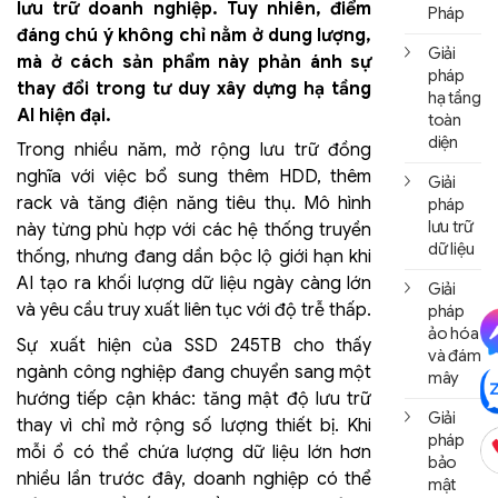
lưu trữ doanh nghiệp. Tuy nhiên, điểm
Pháp
đáng chú ý không chỉ nằm ở dung lượng,
Giải
mà ở cách sản phẩm này phản ánh sự
pháp
thay đổi trong tư duy xây dựng hạ tầng
hạ tầng
AI hiện đại.
toàn
diện
Trong nhiều năm, mở rộng lưu trữ đồng
nghĩa với việc bổ sung thêm HDD, thêm
Giải
rack và tăng điện năng tiêu thụ. Mô hình
pháp
lưu trữ
này từng phù hợp với các hệ thống truyền
dữ liệu
thống, nhưng đang dần bộc lộ giới hạn khi
AI tạo ra khối lượng dữ liệu ngày càng lớn
Giải
và yêu cầu truy xuất liên tục với độ trễ thấp.
pháp
ảo hóa
Sự xuất hiện của SSD 245TB cho thấy
và đám
ngành công nghiệp đang chuyển sang một
mây
hướng tiếp cận khác: tăng mật độ lưu trữ
Giải
thay vì chỉ mở rộng số lượng thiết bị. Khi
pháp
mỗi ổ có thể chứa lượng dữ liệu lớn hơn
bảo
nhiều lần trước đây, doanh nghiệp có thể
mật